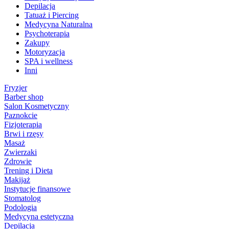
Depilacja
Tatuaż i Piercing
Medycyna Naturalna
Psychoterapia
Zakupy
Motoryzacja
SPA i wellness
Inni
Fryzjer
Barber shop
Salon Kosmetyczny
Paznokcie
Fizjoterapia
Brwi i rzęsy
Masaż
Zwierzaki
Zdrowie
Trening i Dieta
Makijaż
Instytucje finansowe
Stomatolog
Podologia
Medycyna estetyczna
Depilacja