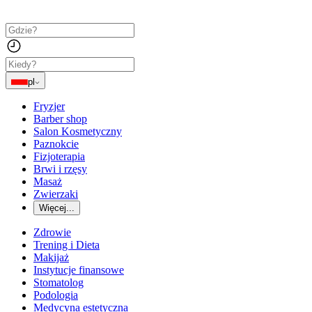
pl
Fryzjer
Barber shop
Salon Kosmetyczny
Paznokcie
Fizjoterapia
Brwi i rzęsy
Masaż
Zwierzaki
Więcej...
Zdrowie
Trening i Dieta
Makijaż
Instytucje finansowe
Stomatolog
Podologia
Medycyna estetyczna