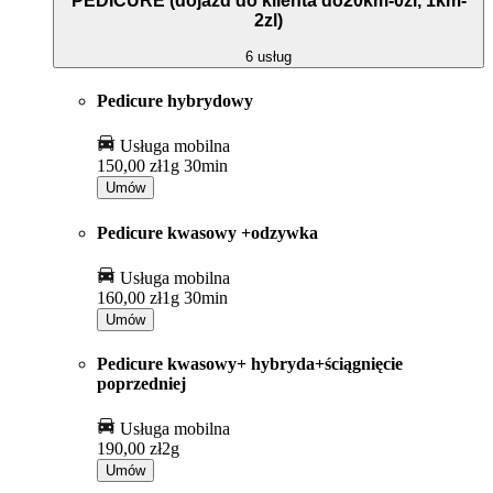
PEDICURE (dojazd do klienta do20km-0zl, 1km-
2zl)
6 usług
Pedicure hybrydowy
Usługa mobilna
150,00 zł
1g 30min
Umów
Pedicure kwasowy +odzywka
Usługa mobilna
160,00 zł
1g 30min
Umów
Pedicure kwasowy+ hybryda+ściągnięcie
poprzedniej
Usługa mobilna
190,00 zł
2g
Umów