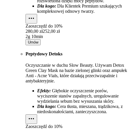
rozświetlona dzięki mocy peptydów.
Dla kogo:
Dla Klientek Premium szukających
kompleksowej odnowy twarzy.
Zaoszczędź do
10%
280,00 zł
252,00 zł
2g 10min
Umów
Peptydowy Detoks
Oczyszczanie w duchu Slow Beauty. Używam Detox
Green Clay Mask na bazie zielonej glinki oraz ampułek
Anti - Acne Vials, które działają przeciwzapalnie i
antybakteryjnie.
Efekty:
Głębokie oczyszczenie porów,
wyciszenie stanów zapalnych, uregulowanie
wydzielania sebum bez wysuszania skóry.
Dla kogo:
Cera tłusta, mieszana, trądzikowa, z
niedoskonałościami, zanieczyszczona.
Zaoszczędź do
10%