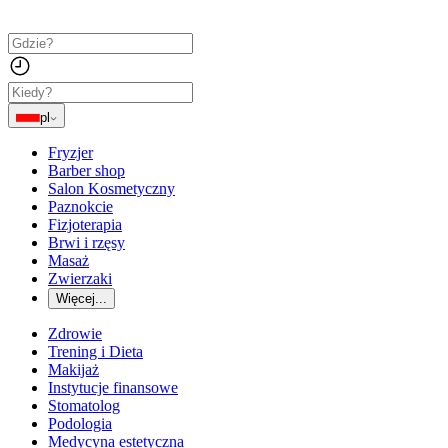
pl
Fryzjer
Barber shop
Salon Kosmetyczny
Paznokcie
Fizjoterapia
Brwi i rzęsy
Masaż
Zwierzaki
Więcej...
Zdrowie
Trening i Dieta
Makijaż
Instytucje finansowe
Stomatolog
Podologia
Medycyna estetyczna