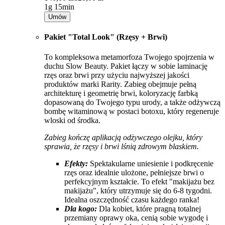
1g 15min
Umów
Pakiet "Total Look" (Rzęsy + Brwi)
To kompleksowa metamorfoza Twojego spojrzenia w
duchu Slow Beauty. Pakiet łączy w sobie laminację
rzęs oraz brwi przy użyciu najwyższej jakości
produktów marki Rarity. Zabieg obejmuje pełną
architekturę i geometrię brwi, koloryzację farbką
dopasowaną do Twojego typu urody, a także odżywczą
bombę witaminową w postaci botoxu, który regeneruje
wloski od środka.
Zabieg kończę aplikacją odżywczego olejku, który
sprawia, że rzęsy i brwi lśnią zdrowym blaskiem.
Efekty:
Spektakularne uniesienie i podkręcenie
rzęs oraz idealnie ulożone, pełniejsze brwi o
perfekcyjnym kształcie. To efekt "makijażu bez
makijażu", który utrzymuje się do 6-8 tygodni.
Idealna oszczędność czasu każdego ranka!
Dla kogo:
Dla kobiet, które pragną totalnej
przemiany oprawy oka, cenią sobie wygodę i