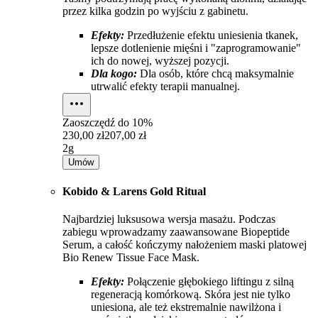
przez kilka godzin po wyjściu z gabinetu.
Efekty:
Przedłużenie efektu uniesienia tkanek,
lepsze dotlenienie mięśni i "zaprogramowanie"
ich do nowej, wyższej pozycji.
Dla kogo:
Dla osób, które chcą maksymalnie
utrwalić efekty terapii manualnej.
Zaoszczędź do
10%
230,00 zł
207,00 zł
2g
Umów
Kobido & Larens Gold Ritual
Najbardziej luksusowa wersja masażu. Podczas
zabiegu wprowadzamy zaawansowane Biopeptide
Serum, a całość kończymy nałożeniem maski platowej
Bio Renew Tissue Face Mask.
Efekty:
Połączenie głębokiego liftingu z silną
regeneracją komórkową. Skóra jest nie tylko
uniesiona, ale też ekstremalnie nawilżona i