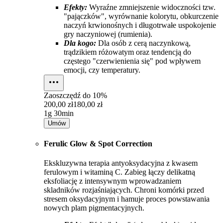
Efekty:
Wyraźne zmniejszenie widoczności tzw.
"pajączków", wyrównanie kolorytu, obkurczenie
naczyń krwionośnych i długotrwałe uspokojenie
gry naczyniowej (rumienia).
Dla kogo:
Dla osób z cerą naczynkową,
trądzikiem różowatym oraz tendencją do
częstego "czerwienienia się" pod wpływem
emocji, czy temperatury.
Zaoszczędź do
10%
200,00 zł
180,00 zł
1g 30min
Umów
Ferulic Glow & Spot Correction
Ekskluzywna terapia antyoksydacyjna z kwasem
ferulowym i witaminą C. Zabieg łączy delikatną
eksfoliację z intensywnym wprowadzaniem
skladników rozjaśniających. Chroni komórki przed
stresem oksydacyjnym i hamuje proces powstawania
nowych plam pigmentacyjnych.