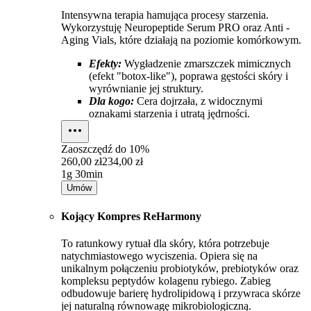
Intensywna terapia hamująca procesy starzenia.
Wykorzystuję Neuropeptide Serum PRO oraz Anti -
Aging Vials, które działają na poziomie komórkowym.
Efekty:
Wygładzenie zmarszczek mimicznych
(efekt "botox-like"), poprawa gęstości skóry i
wyrównianie jej struktury.
Dla kogo:
Cera dojrzała, z widocznymi
oznakami starzenia i utratą jędrności.
Zaoszczędź do
10%
260,00 zł
234,00 zł
1g 30min
Umów
Kojący Kompres ReHarmony
To ratunkowy rytuał dla skóry, która potrzebuje
natychmiastowego wyciszenia. Opiera się na
unikalnym połączeniu probiotyków, prebiotyków oraz
kompleksu peptydów kolagenu rybiego. Zabieg
odbudowuje barierę hydrolipidową i przywraca skórze
jej naturalną równowagę mikrobiologiczną.