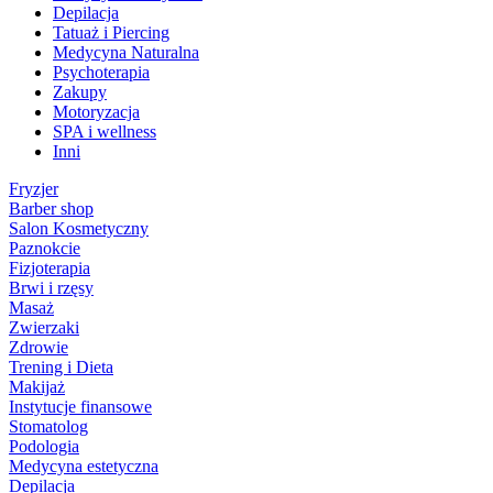
Depilacja
Tatuaż i Piercing
Medycyna Naturalna
Psychoterapia
Zakupy
Motoryzacja
SPA i wellness
Inni
Fryzjer
Barber shop
Salon Kosmetyczny
Paznokcie
Fizjoterapia
Brwi i rzęsy
Masaż
Zwierzaki
Zdrowie
Trening i Dieta
Makijaż
Instytucje finansowe
Stomatolog
Podologia
Medycyna estetyczna
Depilacja