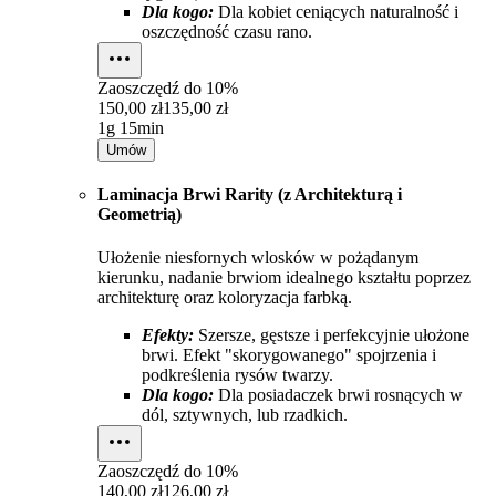
Dla kogo:
Dla kobiet ceniących naturalność i
oszczędność czasu rano.
Zaoszczędź do
10%
150,00 zł
135,00 zł
1g 15min
Umów
Laminacja Brwi Rarity (z Architekturą i
Geometrią)
Ułożenie niesfornych wlosków w pożądanym
kierunku, nadanie brwiom idealnego kształtu poprzez
architekturę oraz koloryzacja farbką.
Efekty:
Szersze, gęstsze i perfekcyjnie ułożone
brwi. Efekt "skorygowanego" spojrzenia i
podkreślenia rysów twarzy.
Dla kogo:
Dla posiadaczek brwi rosnących w
dól, sztywnych, lub rzadkich.
Zaoszczędź do
10%
140,00 zł
126,00 zł