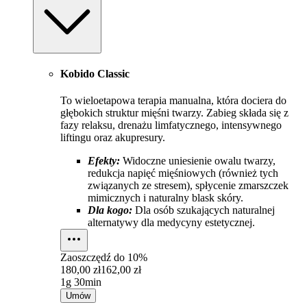
Kobido Classic
To wieloetapowa terapia manualna, która dociera do
głębokich struktur mięśni twarzy. Zabieg składa się z
fazy relaksu, drenażu limfatycznego, intensywnego
liftingu oraz akupresury.
Efekty:
Widoczne uniesienie owalu twarzy,
redukcja napięć mięśniowych (również tych
związanych ze stresem), spłycenie zmarszczek
mimicznych i naturalny blask skóry.
Dla kogo:
Dla osób szukających naturalnej
alternatywy dla medycyny estetycznej.
Zaoszczędź do
10%
180,00 zł
162,00 zł
1g 30min
Umów