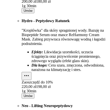
200,00 zł
180,00 zł
1g 30min
Umów
Hydro - Peptydowy Ratunek
"Kroplówka" dla skóry spragnionej wody. Bazuję na
Biopeptide Serum oraz masce ReHarmony Cream
Mask. Zabieg przywraca równowagę wodną i łagodzi
podrażnienia.
Efekty:
Likwidacja szorstkości, uczucia
ściągnięcia oraz przywrócenie promiennego,
zdrowego wyglądu (efekt glass skin).
Dla kogo:
Cera szara, zmęczona, odwodniona,
narażona na klimatyzację i stres.
Zaoszczędź do
10%
220,00 zł
198,00 zł
1g 30min
Umów
Neo - Lifting Neuropeptydowy