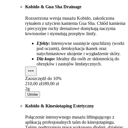
Kobido & Gua Sha Drainage
Rozszerzona wersja masażu Kobido, zakończona
rytuałem z użyciem kamienia Gua Sha. Chłód kamienia
i precyzyjne ruchy drenażowe domykają naczynia
krwionośne i stymulują przepływ limfy.
Efekty:
Intensywne usunięcie opuchlizny (worki
pod oczami), detoksykacja tkanek oraz
natychmiastowe ukojenie i wygładzenie skóry.
Dla kogo:
Idealny dla osób ze skłonnością do
obrzęków i zastojów limfatycznych.
Zaoszczędź do
10%
210,00 zł
189,00 zł
2g
Umów
Kobido & Kinesiotaping Estetyczny
Połączenie intensywnego masażu liftingującego z
aplikacją profesjonalnych taśm do kinesjotapingu.
Taśmy podtrzymują pracę wykonaną dlońmi, działając