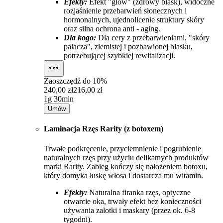
Efekty:
Efekt "glow" (zdrowy blask), widoczne
rozjaśnienie przebarwień słonecznych i
hormonalnych, ujednolicenie struktury skóry
oraz silna ochrona anti - aging.
Dla kogo:
Dla cery z przebarwieniami, "skóry
palacza", ziemistej i pozbawionej blasku,
potrzebującej szybkiej rewitalizacji.
Zaoszczędź do
10%
240,00 zł
216,00 zł
1g 30min
Umów
Laminacja Rzęs Rarity (z botoxem)
Trwałe podkręcenie, przyciemnienie i pogrubienie
naturalnych rzęs przy użyciu delikatnych produktów
marki Rarity. Zabieg kończy się nałożeniem botoxu,
który domyka łuskę włosa i dostarcza mu witamin.
Efekty:
Naturalna firanka rzęs, optyczne
otwarcie oka, trwały efekt bez konieczności
używania zalotki i maskary (przez ok. 6-8
tygodni).