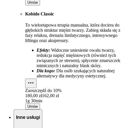
Umów
Kobido Classic
To wieloetapowa terapia manualna, która dociera do
głębokich struktur mięśni twarzy. Zabieg składa się z
fazy relaksu, drenażu limfatycznego, intensywnego
liftingu oraz akupresury.
Efekty:
Widoczne uniesienie owalu twarzy,
redukcja napięć mięśniowych (również tych
związanych ze stresem), spłycenie zmarszczek
mimicznych i naturalny blask skóry.
Dla kogo:
Dla osób szukających naturalnej
alternatywy dla medycyny estetycznej.
Zaoszczędź do
10%
180,00 zł
162,00 zł
1g 30min
Umów
Inne usługi