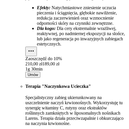
Efekty:
Natychmiastowe zniesienie uczucia
pieczenia i ściągnięcia, glębokie nawilżenie,
redukcja zaczerwienień oraz wzmocnienie
odporności skóry na czynniki zewnętrzne.
Dla kogo:
Dla cery ekstremalnie wrażliwej,
reaktywnej, po nadmiernej ekspozycji na slońce,
lub jako regeneracja po inwazyjnych zabiegach
estetycznych.
Zaoszczędź do
10%
210,00 zł
189,00 zł
1g 30min
Umów
Terapia "Naczynkowa Ucieczka"
Specjalistyczny zabieg ukierunkowany na
uszczelnienie naczyń krwionośnych. Wykorzystuję tu
synergię witaminy C, rutyny oraz ekstraktów
roślinnych zamkniętych w liposomalnych nośnikach
Larens. Terapia działa przeciwzapalnie i obkurczająco
na naczynia krwionośne.