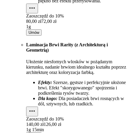
piękno bez efektu przerysowania.
Zaoszczędź do
10%
80,00 zł
72,00 zł
1g
Umów
Laminacja Brwi Rarity (z Architekturą i
Geometrią)
Ułożenie niesfornych wlosków w pożądanym
kierunku, nadanie brwiom idealnego kształtu poprzez
architekturę oraz koloryzacja farbką.
Efekty:
Szersze, gęstsze i perfekcyjnie ułożone
brwi. Efekt "skorygowanego" spojrzenia i
podkreślenia rysów twarzy.
Dla kogo:
Dla posiadaczek brwi rosnących w
dól, sztywnych, lub rzadkich.
Zaoszczędź do
10%
140,00 zł
126,00 zł
1g 15min