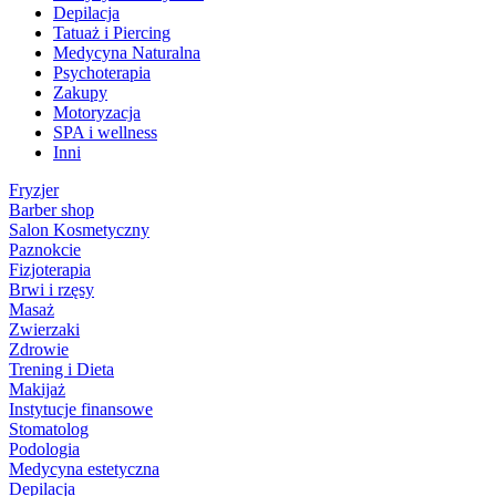
Depilacja
Tatuaż i Piercing
Medycyna Naturalna
Psychoterapia
Zakupy
Motoryzacja
SPA i wellness
Inni
Fryzjer
Barber shop
Salon Kosmetyczny
Paznokcie
Fizjoterapia
Brwi i rzęsy
Masaż
Zwierzaki
Zdrowie
Trening i Dieta
Makijaż
Instytucje finansowe
Stomatolog
Podologia
Medycyna estetyczna
Depilacja