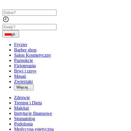
pl
Fryzjer
Barber shop
Salon Kosmetyczny
Paznokcie
Fizjoterapia
Brwi i rzęsy
Masaż
Zwierzaki
Więcej...
Zdrowie
Trening i Dieta
Makijaż
Instytucje finansowe
Stomatolog
Podologia
Medycyna estetyczna