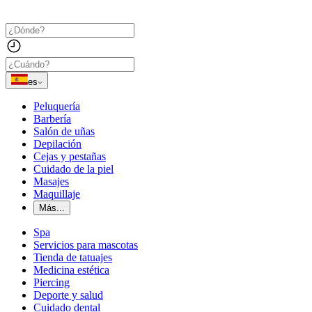
es
Peluquería
Barbería
Salón de uñas
Depilación
Cejas y pestañas
Cuidado de la piel
Masajes
Maquillaje
Más...
Spa
Servicios para mascotas
Tienda de tatuajes
Medicina estética
Piercing
Deporte y salud
Cuidado dental