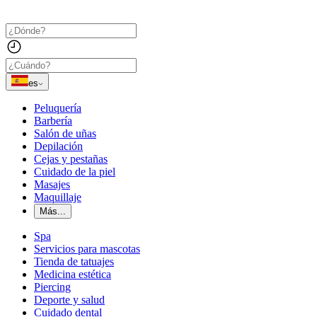
es
Peluquería
Barbería
Salón de uñas
Depilación
Cejas y pestañas
Cuidado de la piel
Masajes
Maquillaje
Más...
Spa
Servicios para mascotas
Tienda de tatuajes
Medicina estética
Piercing
Deporte y salud
Cuidado dental