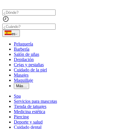
es
Peluquería
Barbería
Salón de uñas
Depilación
Cejas y pestañas
Cuidado de la piel
Masajes
Maquillaje
Más...
Spa
Servicios para mascotas
Tienda de tatuajes
Medicina estética
Piercing
Deporte y salud
Cuidado dental