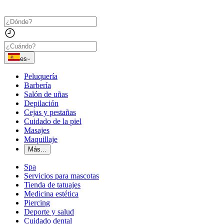
es
Peluquería
Barbería
Salón de uñas
Depilación
Cejas y pestañas
Cuidado de la piel
Masajes
Maquillaje
Más...
Spa
Servicios para mascotas
Tienda de tatuajes
Medicina estética
Piercing
Deporte y salud
Cuidado dental