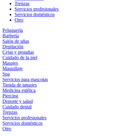
Trenzas
Servicios profesionales
Servicios domésticos
Otro
Peluquería
Barbería
Salón de uñas
Depilación
Cejas y pestañas
Cuidado de la piel
Masajes
Maquillaje
Spa
Servicios para mascotas
Tienda de tatuajes
Medicina estética
Piercing
Deporte y salud
Cuidado dental
Trenzas
Servicios profesionales
Servicios domésticos
Otro