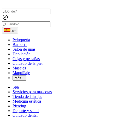
es
Peluquería
Barbería
Salón de uñas
Depilación
Cejas y pestañas
Cuidado de la piel
Masajes
Maquillaje
Más...
Spa
Servicios para mascotas
Tienda de tatuajes
Medicina estética
Piercing
Deporte y salud
Cuidado dental