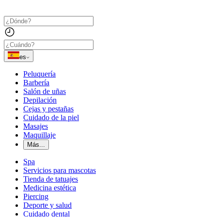
es
Peluquería
Barbería
Salón de uñas
Depilación
Cejas y pestañas
Cuidado de la piel
Masajes
Maquillaje
Más...
Spa
Servicios para mascotas
Tienda de tatuajes
Medicina estética
Piercing
Deporte y salud
Cuidado dental