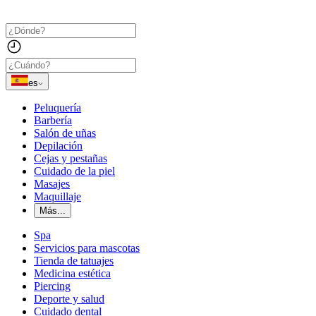
es
Peluquería
Barbería
Salón de uñas
Depilación
Cejas y pestañas
Cuidado de la piel
Masajes
Maquillaje
Más...
Spa
Servicios para mascotas
Tienda de tatuajes
Medicina estética
Piercing
Deporte y salud
Cuidado dental