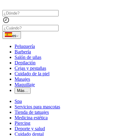
es
Peluquería
Barbería
Salón de uñas
Depilación
Cejas y pestañas
Cuidado de la piel
Masajes
Maquillaje
Más...
Spa
Servicios para mascotas
Tienda de tatuajes
Medicina estética
Piercing
Deporte y salud
Cuidado dental