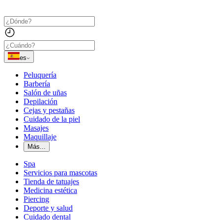
es
Peluquería
Barbería
Salón de uñas
Depilación
Cejas y pestañas
Cuidado de la piel
Masajes
Maquillaje
Más...
Spa
Servicios para mascotas
Tienda de tatuajes
Medicina estética
Piercing
Deporte y salud
Cuidado dental