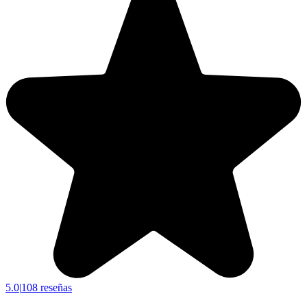
5.0
|
108 reseñas