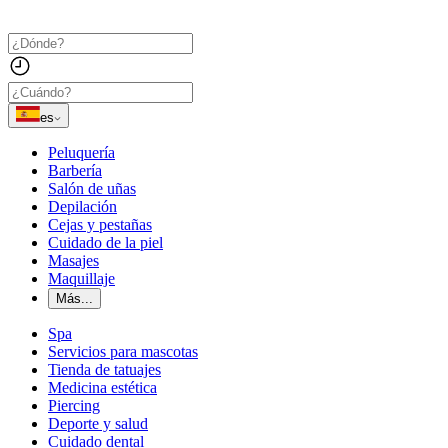
es
Peluquería
Barbería
Salón de uñas
Depilación
Cejas y pestañas
Cuidado de la piel
Masajes
Maquillaje
Más...
Spa
Servicios para mascotas
Tienda de tatuajes
Medicina estética
Piercing
Deporte y salud
Cuidado dental