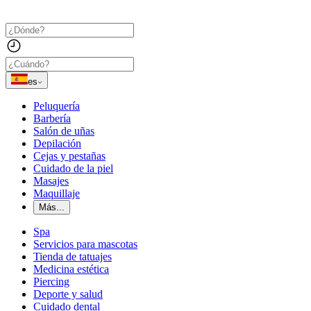
es
Peluquería
Barbería
Salón de uñas
Depilación
Cejas y pestañas
Cuidado de la piel
Masajes
Maquillaje
Más...
Spa
Servicios para mascotas
Tienda de tatuajes
Medicina estética
Piercing
Deporte y salud
Cuidado dental