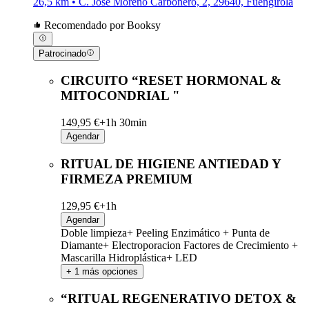
26,5 km • C. José Moreno Carbonero, 2, 29640, Fuengirola
Recomendado por Booksy
Patrocinado
CIRCUITO “RESET HORMONAL &
MITOCONDRIAL "
149,95 €+
1h 30min
Agendar
RITUAL DE HIGIENE ANTIEDAD Y
FIRMEZA PREMIUM
129,95 €+
1h
Agendar
Doble limpieza+ Peeling Enzimático + Punta de
Diamante+ Electroporacion Factores de Crecimiento +
Mascarilla Hidroplástica+ LED
+ 1 más opciones
“RITUAL REGENERATIVO DETOX &