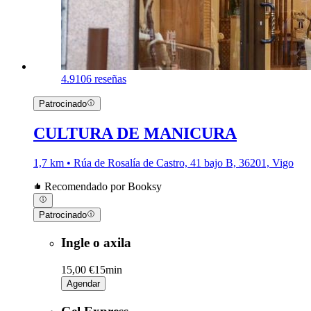
4.9
106 reseñas
Patrocinado
CULTURA DE MANICURA
1,7 km • Rúa de Rosalía de Castro, 41 bajo B, 36201, Vigo
Recomendado por Booksy
Patrocinado
Ingle o axila
15,00 €
15min
Agendar