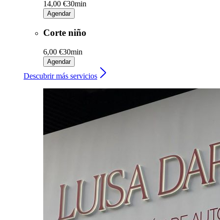
14,00 €
30min
Agendar
Corte niño
6,00 €
30min
Agendar
Descubrir más servicios