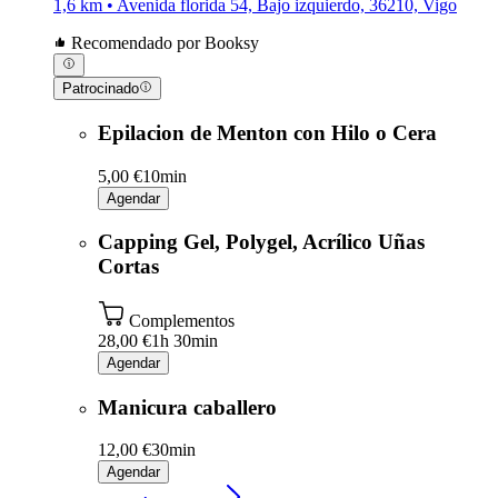
1,6 km • Avenida florida 54, Bajo izquierdo, 36210, Vigo
Recomendado por Booksy
Patrocinado
Epilacion de Menton con Hilo o Cera
5,00 €
10min
Agendar
Capping Gel, Polygel, Acrílico Uñas
Cortas
Complementos
28,00 €
1h 30min
Agendar
Manicura caballero
12,00 €
30min
Agendar