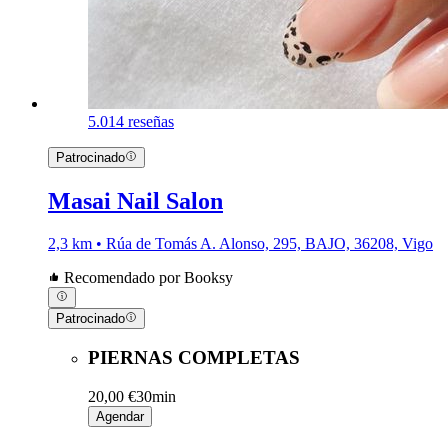
5.0
14 reseñas
Patrocinado
Masai Nail Salon
2,3 km • Rúa de Tomás A. Alonso, 295, BAJO, 36208, Vigo
Recomendado por Booksy
Patrocinado
PIERNAS COMPLETAS
20,00 €
30min
Agendar