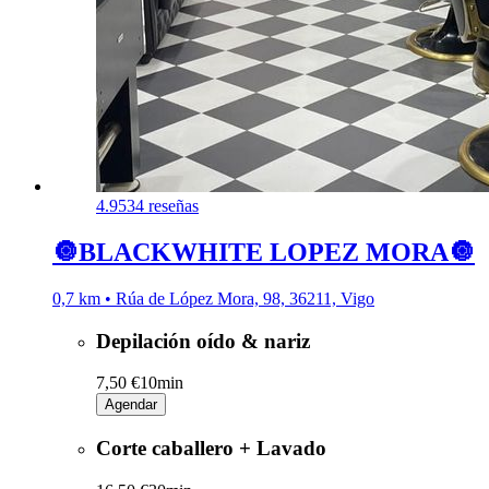
4.9
534 reseñas
🔘BLACKWHITE LOPEZ MORA🔘
0,7 km • Rúa de López Mora, 98, 36211, Vigo
Depilación oído & nariz
7,50 €
10min
Agendar
Corte caballero + Lavado