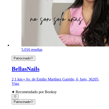
5.0
16 reseñas
Patrocinado
BellasNails
2,1 km • Av. de Emilio Martínez Garrido, 6, bajo, 36205,
Vigo
Recomendado por Booksy
Patrocinado