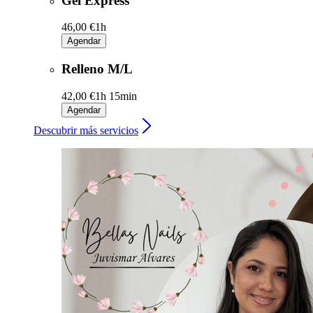
Gel Express
46,00 €
1h
Agendar
Relleno M/L
42,00 €
1h 15min
Agendar
Descubrir más servicios