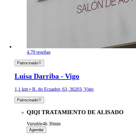
4.7
9 reseñas
Patrocinado
Luisa Darriba - Vigo
1,1 km • R. do Ecuador, 63, 36203, Vigo
Patrocinado
QIQI TRATAMIENTO DE ALISADO
Variable
4h 30min
Agendar