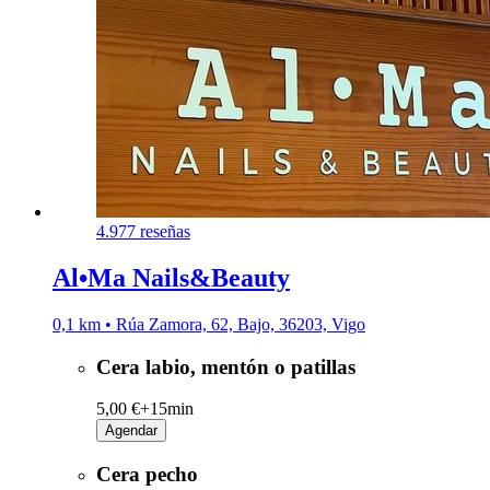
4.9
77 reseñas
Al•Ma Nails&Beauty
0,1 km • Rúa Zamora, 62, Bajo, 36203, Vigo
Cera labio, mentón o patillas
5,00 €+
15min
Agendar
Cera pecho