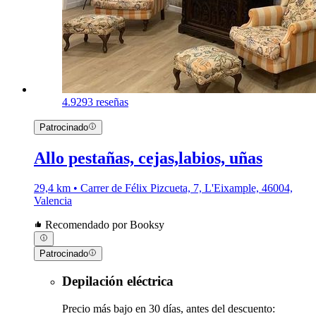
4.9
293 reseñas
Patrocinado
Allo pestañas, cejas,labios, uñas
29,4 km • Carrer de Félix Pizcueta, 7, L'Eixample, 46004,
Valencia
Recomendado por Booksy
Patrocinado
Depilación eléctrica
Precio más bajo en 30 días, antes del descuento: