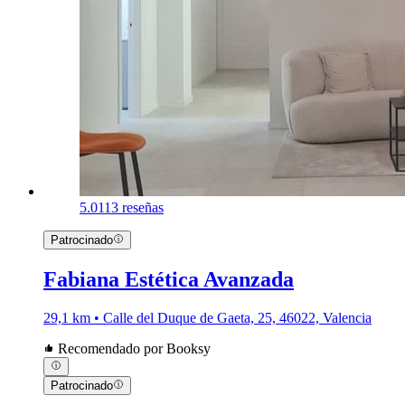
5.0
113 reseñas
Patrocinado
Fabiana Estética Avanzada
29,1 km • Calle del Duque de Gaeta, 25, 46022, Valencia
Recomendado por Booksy
Patrocinado