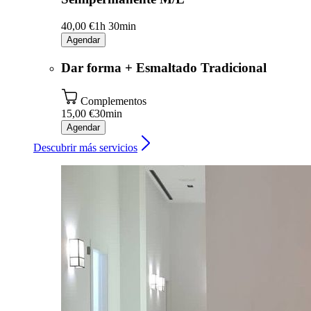
40,00 €
1h 30min
Agendar
Dar forma + Esmaltado Tradicional
Complementos
15,00 €
30min
Agendar
Descubrir más servicios