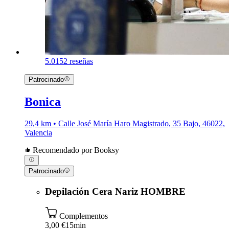
5.0
152 reseñas
Patrocinado
Bonica
29,4 km • Calle José María Haro Magistrado, 35 Bajo, 46022,
Valencia
Recomendado por Booksy
Patrocinado
Depilación Cera Nariz HOMBRE
Complementos
3,00 €
15min