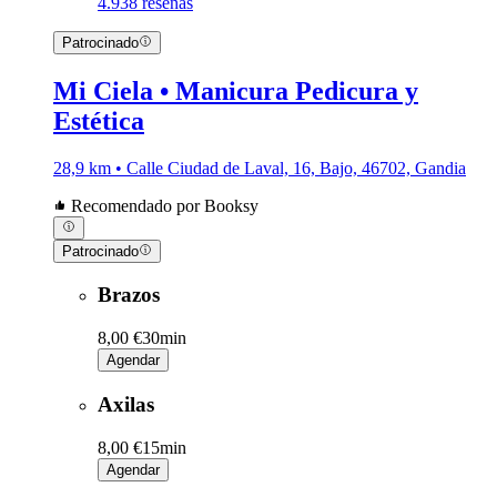
4.9
38 reseñas
Patrocinado
Mi Ciela • Manicura Pedicura y
Estética
28,9 km • Calle Ciudad de Laval, 16, Bajo, 46702, Gandia
Recomendado por Booksy
Patrocinado
Brazos
8,00 €
30min
Agendar
Axilas
8,00 €
15min
Agendar