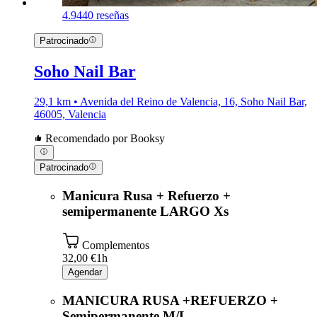
4.9
440 reseñas
Patrocinado
Soho Nail Bar
29,1 km • Avenida del Reino de Valencia, 16, Soho Nail Bar,
46005, Valencia
Recomendado por Booksy
Patrocinado
Manicura Rusa + Refuerzo +
semipermanente LARGO Xs
Complementos
32,00 €
1h
Agendar
MANICURA RUSA +REFUERZO +
Semipermanente M/L