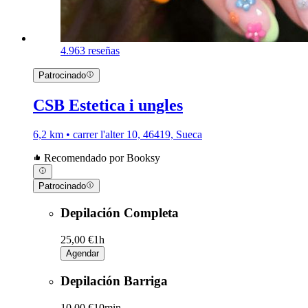
4.9
63 reseñas
Patrocinado
CSB Estetica i ungles
6,2 km • carrer l'alter 10, 46419, Sueca
Recomendado por Booksy
Patrocinado
Depilación Completa
25,00 €
1h
Agendar
Depilación Barriga
10,00 €
10min