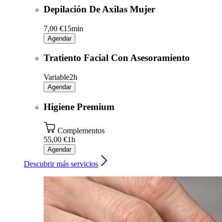
Depilación De Axilas Mujer
7,00 €
15min
Agendar
Tratiento Facial Con Asesoramiento
Variable
2h
Agendar
Higiene Premium
Complementos
55,00 €
1h
Agendar
Descubrir más servicios