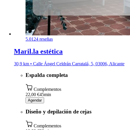
5.0
124 reseñas
Maril.la estética
30,9 km • Calle Ángel Celdrán Carratalá, 5, 03006, Alicante
Espalda completa
Complementos
22,00 €
45min
Agendar
Diseño y depilación de cejas
Complementos