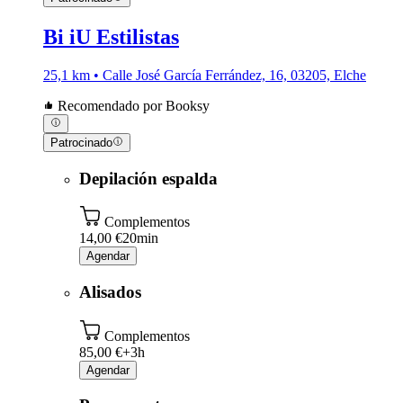
Bi iU Estilistas
25,1 km • Calle José García Ferrández, 16, 03205, Elche
Recomendado por Booksy
Patrocinado
Depilación espalda
Complementos
14,00 €
20min
Agendar
Alisados
Complementos
85,00 €+
3h
Agendar