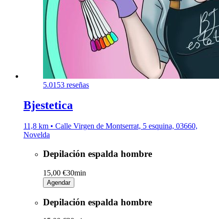
5.0
153 reseñas
Bjestetica
11,8 km • Calle Virgen de Montserrat, 5 esquina, 03660,
Novelda
Depilación espalda hombre
15,00 €
30min
Agendar
Depilación espalda hombre