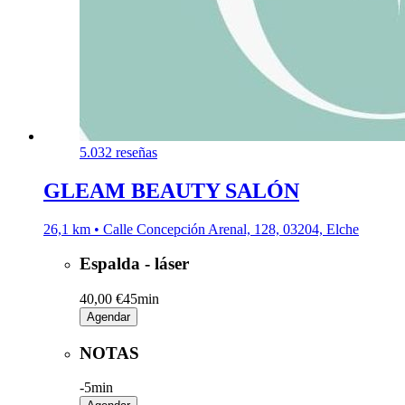
5.0
32 reseñas
GLEAM BEAUTY SALÓN
26,1 km • Calle Concepción Arenal, 128, 03204, Elche
Espalda - láser
40,00 €
45min
Agendar
NOTAS
-
5min