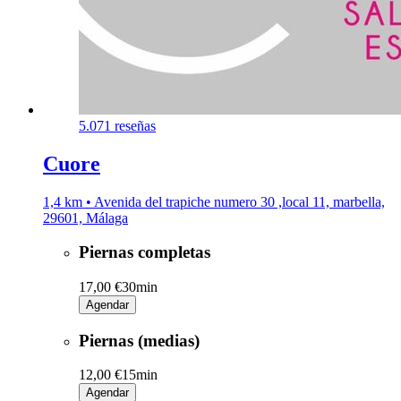
5.0
71 reseñas
Cuore
1,4 km • Avenida del trapiche numero 30 ,local 11, marbella,
29601, Málaga
Piernas completas
17,00 €
30min
Agendar
Piernas (medias)
12,00 €
15min
Agendar