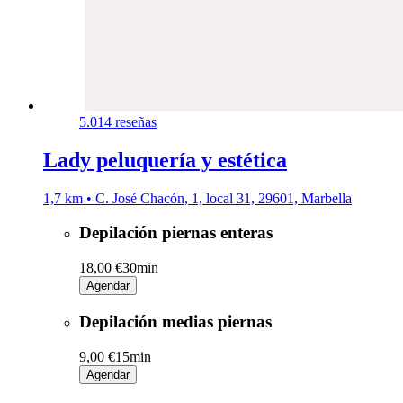
5.0
14 reseñas
Lady peluquería y estética
1,7 km • C. José Chacón, 1, local 31, 29601, Marbella
Depilación piernas enteras
18,00 €
30min
Agendar
Depilación medias piernas
9,00 €
15min
Agendar