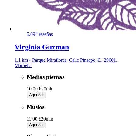
5.0
94 reseñas
Virginia Guzman
1,1 km • Parque Miraflores, Calle Pinsapo, 6,, 29601,
Marbella
Medias piernas
10,00 €
20min
Agendar
Muslos
11,00 €
20min
Agendar