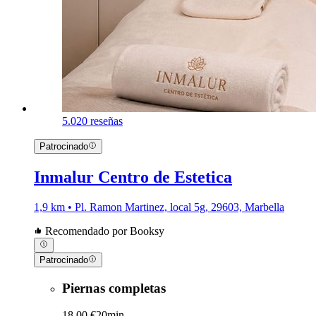
5.0
20 reseñas
Patrocinado
Inmalur Centro de Estetica
1,9 km • Pl. Ramon Martinez, local 5g, 29603, Marbella
Recomendado por Booksy
Patrocinado
Piernas completas
18,00 €
20min