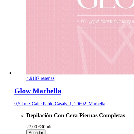
4.9
187 reseñas
Glow Marbella
0,5 km • Calle Pablo Casals, 1, 29602, Marbella
Depilación Con Cera Piernas Completas
27,00 €
30min
Agendar