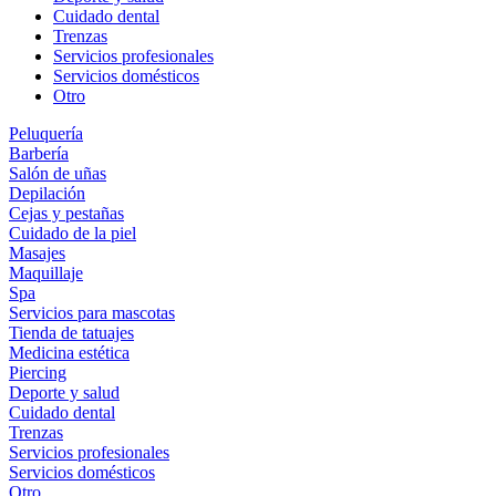
Cuidado dental
Trenzas
Servicios profesionales
Servicios domésticos
Otro
Peluquería
Barbería
Salón de uñas
Depilación
Cejas y pestañas
Cuidado de la piel
Masajes
Maquillaje
Spa
Servicios para mascotas
Tienda de tatuajes
Medicina estética
Piercing
Deporte y salud
Cuidado dental
Trenzas
Servicios profesionales
Servicios domésticos
Otro