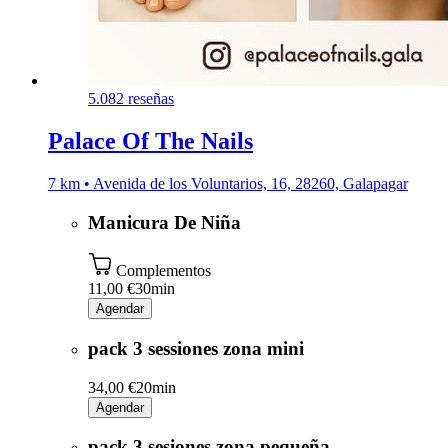
5.0
82 reseñas
Palace Of The Nails
7 km • Avenida de los Voluntarios, 16, 28260, Galapagar
Manicura De Niña
Complementos
11,00 €
30min
Agendar
pack 3 sessiones zona mini
34,00 €
20min
Agendar
pack 3 sesiones zona pequeña