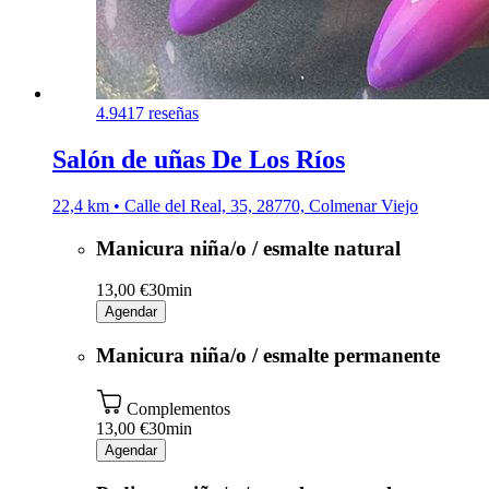
4.9
417 reseñas
Salón de uñas De Los Ríos
22,4 km • Calle del Real, 35, 28770, Colmenar Viejo
Manicura niña/o / esmalte natural
13,00 €
30min
Agendar
Manicura niña/o / esmalte permanente
Complementos
13,00 €
30min
Agendar