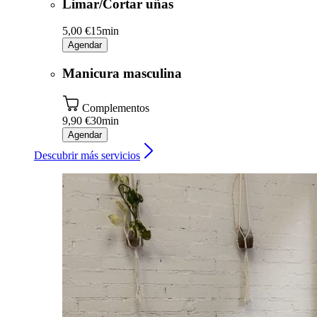
Limar/Cortar uñas
5,00 €
15min
Agendar
Manicura masculina
Complementos
9,90 €
30min
Agendar
Descubrir más servicios