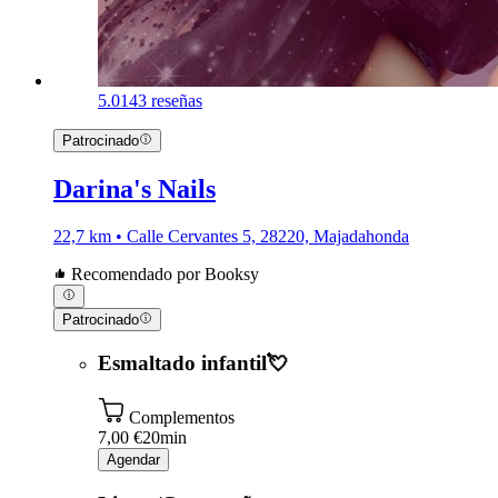
5.0
143 reseñas
Patrocinado
Darina's Nails
22,7 km • Calle Cervantes 5, 28220, Majadahonda
Recomendado por Booksy
Patrocinado
Esmaltado infantil💘
Complementos
7,00 €
20min
Agendar