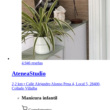
4.9
46 reseñas
AteneaStudio
2,2 km • Calle Alejandro Alonso Pena 4, Local 5, 28400,
Collado Villalba
Manicura infantil
Complementos