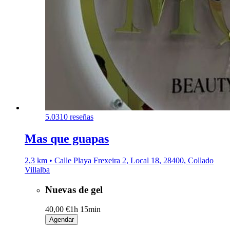
5.0
310 reseñas
Mas que guapas
2,3 km • Calle Playa Frexeira 2, Local 18, 28400, Collado
Villalba
Nuevas de gel
40,00 €
1h 15min
Agendar