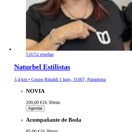
5.0
152 reseñas
Naturbel Estilistas
3,4 km • Grupo Rinaldi 1 bajo, 31007, Pamplona
NOVIA
200,00 €
1h 30min
Agendar
Acompañante de Boda
85,00 €
1h 30min