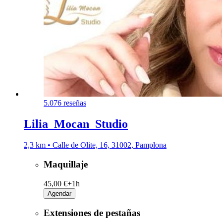
5.0
76 reseñas
Lilia_Mocan_Studio
2,3 km • Calle de Olite, 16, 31002, Pamplona
Maquillaje
45,00 €+
1h
Agendar
Extensiones de pestañas