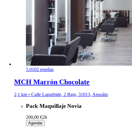
5.0
102 reseñas
MCH Marrón Chocolate
2,1 km • Calle Lapurbide, 2 Bajo, 31013, Ansoáin
Pack Maquillaje Novia
200,00 €
2h
Agendar