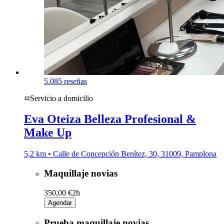
5.0
85 reseñas
Servicio a domicilio
Eva Oteiza Belleza Profesional &
Make Up
5,2 km • Calle de Concepción Benítez, 30, 31009, Pamplona
Maquillaje novias
350,00 €
2h
Agendar
Prueba maquillaje novias