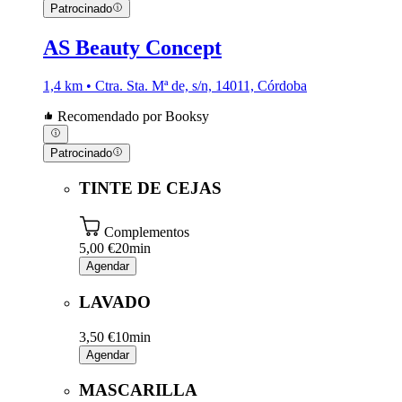
Patrocinado
AS Beauty Concept
1,4 km • Ctra. Sta. Mª de, s/n, 14011, Córdoba
Recomendado por Booksy
Patrocinado
TINTE DE CEJAS
Complementos
5,00 €
20min
Agendar
LAVADO
3,50 €
10min
Agendar
MASCARILLA