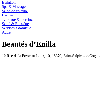
Épilation
Spa & Massage
Salon de coiffure
Barbier
Tatouage & piercing
Santé & Bien-être
Services à domicile
Autre
Beautés d’Enilla
10 Rue de la Fosse au Loup, 10, 16370, Saint-Sulpice-de-Cognac