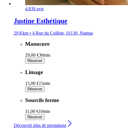
4.8
39 avis
Justine Esthétique
29,8 km • 4 Rue du Collège, 01130, Nantua
Manucure
29,00 €
30min
Réserver
Limage
15,00 €
15min
Réserver
Sourcils forme
11,00 €
10min
Réserver
Découvrir plus de prestations