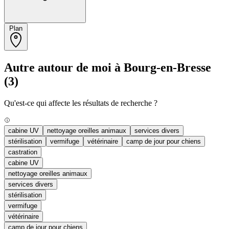
Plan
Autre autour de moi à Bourg-en-Bresse
(3)
Qu'est-ce qui affecte les résultats de recherche ?
cabine UV
nettoyage oreilles animaux
services divers
stérilisation
vermifuge
vétérinaire
camp de jour pour chiens
castration
cabine UV
nettoyage oreilles animaux
services divers
stérilisation
vermifuge
vétérinaire
camp de jour pour chiens