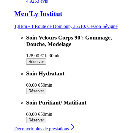
4.9
253 avis
Men'Ly Institut
1,8 km • 1 Route de Domloup, 35510, Cesson-Sévigné
Soin Velours Corps 90': Gommage,
Douche, Modelage
128,00 €
1h 30min
Réserver
Soin Hydratant
60,00 €
50min
Réserver
Soin Purifiant/ Matifiant
60,00 €
50min
Réserver
Découvrir plus de prestations