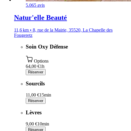
5.0
65 avis
Natur'elle Beauté
11,6 km • 8, rue de la Mairie, 35520, La Chapelle des
Fougeretz
Soin Oxy Défense
Options
64,00 €
1h
Réserver
Sourcils
11,00 €
15min
Réserver
Lèvres
9,00 €
10min
Réserver