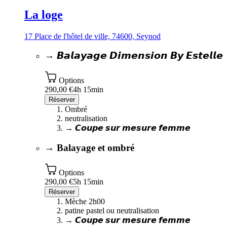
La loge
17 Place de l'hôtel de ville, 74600, Seynod
→ 𝘽𝙖𝙡𝙖𝙮𝙖𝙜𝙚 𝘿𝙞𝙢𝙚𝙣𝙨𝙞𝙤𝙣 𝘽𝙮 𝙀𝙨𝙩𝙚𝙡𝙡𝙚
Options
290,00 €
4h 15min
Réserver
Ombré
neutralisation
→ 𝘾𝙤𝙪𝙥𝙚 𝙨𝙪𝙧 𝙢𝙚𝙨𝙪𝙧𝙚 𝙛𝙚𝙢𝙢𝙚
→ Balayage et ombré
Options
290,00 €
5h 15min
Réserver
Mèche 2h00
patine pastel ou neutralisation
→ 𝘾𝙤𝙪𝙥𝙚 𝙨𝙪𝙧 𝙢𝙚𝙨𝙪𝙧𝙚 𝙛𝙚𝙢𝙢𝙚