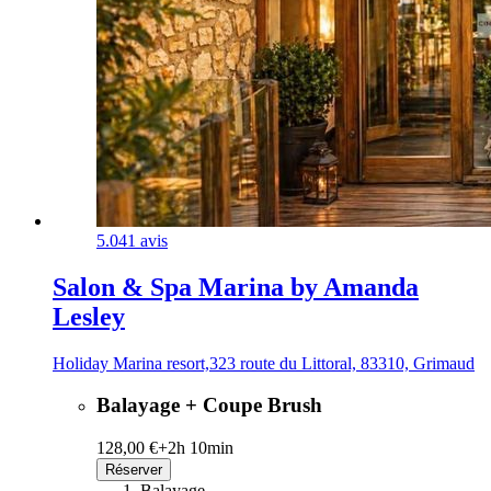
5.0
41 avis
Salon & Spa Marina by Amanda
Lesley
Holiday Marina resort,323 route du Littoral, 83310, Grimaud
Balayage + Coupe Brush
128,00 €+
2h 10min
Réserver
Balayage