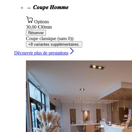
→ 𝑪𝒐𝒖𝒑𝒆 𝑯𝒐𝒎𝒎𝒆
Options
30,00 €
30min
Réserver
Coupe classique (sans 0))
+8 variantes supplémentaires.
Découvrir plus de prestations