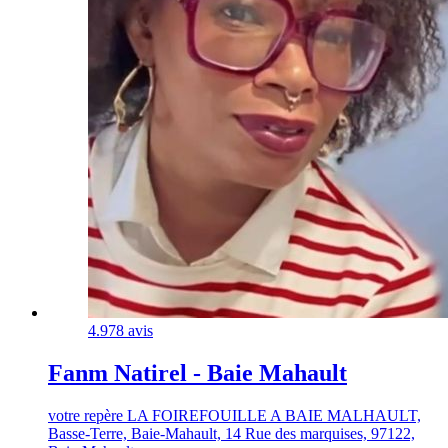
4.9
78 avis
Fanm Natirel - Baie Mahault
votre repère LA FOIREFOUILLE A BAIE MALHAULT,
Basse-Terre, Baie-Mahault, 14 Rue des marquises, 97122,