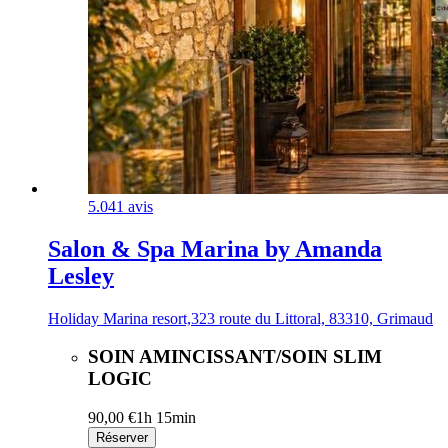
5.0
41 avis
Salon & Spa Marina by Amanda
Lesley
Holiday Marina resort,323 route du Littoral, 83310, Grimaud
SOIN AMINCISSANT/SOIN SLIM
LOGIC
90,00 €
1h 15min
Réserver