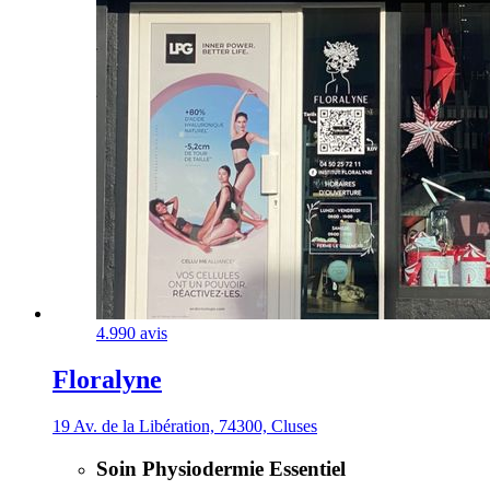
4.9
90 avis
Floralyne
19 Av. de la Libération, 74300, Cluses
Soin Physiodermie Essentiel