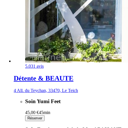
5.0
31 avis
Détente & BEAUTE
4 All. du Teychan, 33470, Le Teich
Soin Yumi Feet
45,00 €
45min
Réserver