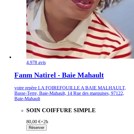
4.9
78 avis
Fanm Natirel - Baie Mahault
votre repère LA FOIREFOUILLE A BAIE MALHAULT,
Basse-Terre, Baie-Mahault, 14 Rue des marquises, 97122,
Baie-Mahault
SOIN COIFFURE SIMPLE
80,00 €+
2h
Réserver