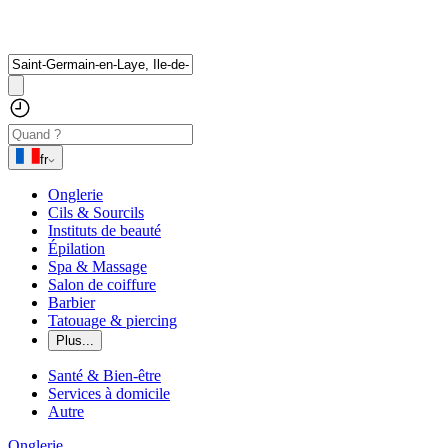
fr
Onglerie
Cils & Sourcils
Instituts de beauté
Épilation
Spa & Massage
Salon de coiffure
Barbier
Tatouage & piercing
Plus...
Santé & Bien-être
Services à domicile
Autre
Onglerie