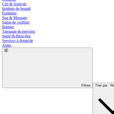
Cils & Sourcils
Instituts de beauté
Épilation
Spa & Massage
Salon de coiffure
Barbier
Tatouage & piercing
Santé & Bien-être
Services à domicile
Autre
Filtres