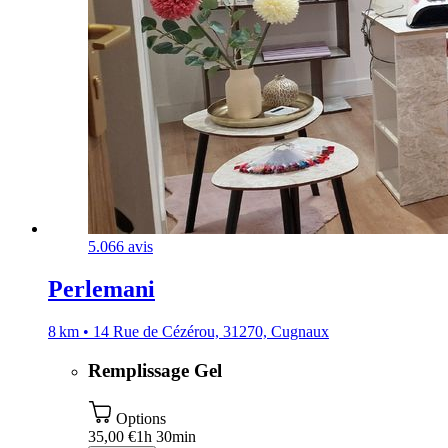
5.0
66 avis
Perlemani
8 km • 14 Rue de Cézérou, 31270, Cugnaux
Remplissage Gel
Options
35,00 €
1h 30min