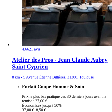
4.6
621 avis
Atelier des Pros - Jean Claude Aubry
Saint Cyprien
8 km • 5 Avenue Étienne Billières, 31300, Toulouse
Forfait Coupe Homme & Soin
Prix le plus bas pratiqué ces 30 derniers jours avant la
remise : 37,00 €
Économisez jusqu'à 50%
37,00 €
18,50 €