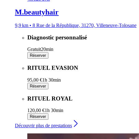
M.beautyhair
9,9 km • 8 Rue de la République, 31270, Villeneuve-Tolosane
Diagnostic personnalisé
Gratuit
20min
Réserver
RITUEL EVASION
95,00 €
1h 30min
Réserver
RITUEL ROYAL
120,00 €
1h 30min
Réserver
Découvrir plus de prestations