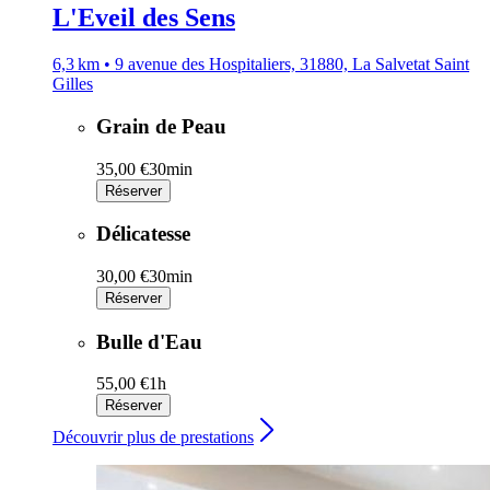
L'Eveil des Sens
6,3 km • 9 avenue des Hospitaliers, 31880, La Salvetat Saint
Gilles
Grain de Peau
35,00 €
30min
Réserver
Délicatesse
30,00 €
30min
Réserver
Bulle d'Eau
55,00 €
1h
Réserver
Découvrir plus de prestations