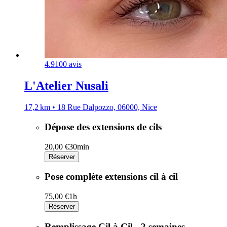
4.9
100 avis
L'Atelier Nusali
17,2 km • 18 Rue Dalpozzo, 06000, Nice
Dépose des extensions de cils
20,00 €
30min
Réserver
Pose complète extensions cil à cil
75,00 €
1h
Réserver
Remplissage Cil à Cil - 2 semaines