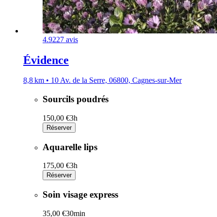
4.9
227 avis
Évidence
8,8 km • 10 Av. de la Serre, 06800, Cagnes-sur-Mer
Sourcils poudrés
150,00 €
3h
Réserver
Aquarelle lips
175,00 €
3h
Réserver
Soin visage express
35,00 €
30min