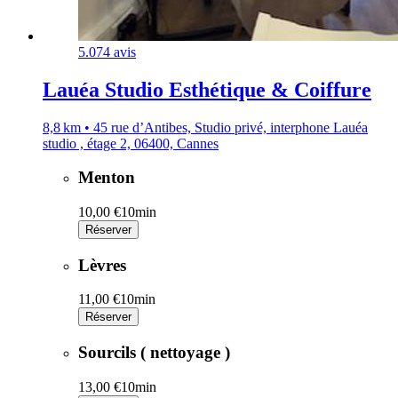
5.0
74 avis
Lauéa Studio Esthétique & Coiffure
8,8 km • 45 rue d’Antibes, Studio privé, interphone Lauéa
studio , étage 2, 06400, Cannes
Menton
10,00 €
10min
Réserver
Lèvres
11,00 €
10min
Réserver
Sourcils ( nettoyage )
13,00 €
10min