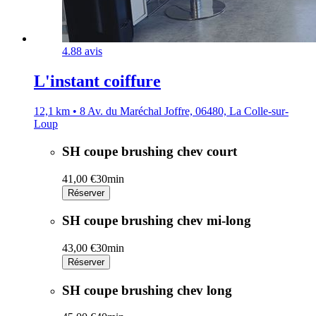
4.8
8 avis
L'instant coiffure
12,1 km • 8 Av. du Maréchal Joffre, 06480, La Colle-sur-
Loup
SH coupe brushing chev court
41,00 €
30min
Réserver
SH coupe brushing chev mi-long
43,00 €
30min
Réserver
SH coupe brushing chev long