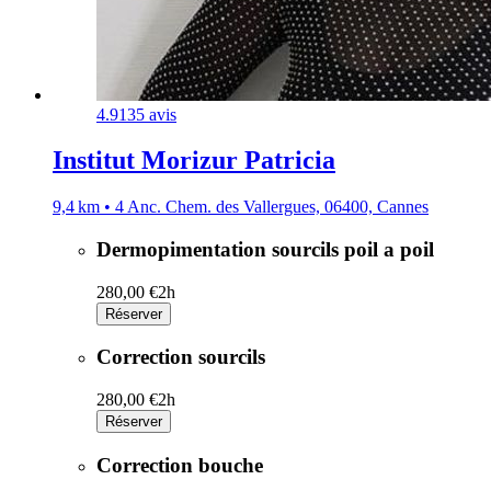
4.9
135 avis
Institut Morizur Patricia
9,4 km • 4 Anc. Chem. des Vallergues, 06400, Cannes
Dermopimentation sourcils poil a poil
280,00 €
2h
Réserver
Correction sourcils
280,00 €
2h
Réserver
Correction bouche