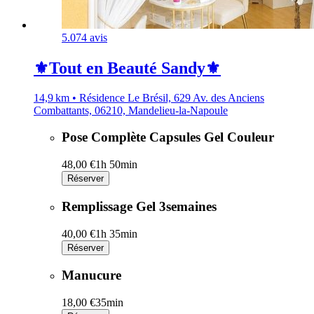
5.0
74 avis
⚜️Tout en Beauté Sandy⚜️
14,9 km • Résidence Le Brésil, 629 Av. des Anciens
Combattants, 06210, Mandelieu-la-Napoule
Pose Complète Capsules Gel Couleur
48,00 €
1h 50min
Réserver
Remplissage Gel 3semaines
40,00 €
1h 35min
Réserver
Manucure
18,00 €
35min