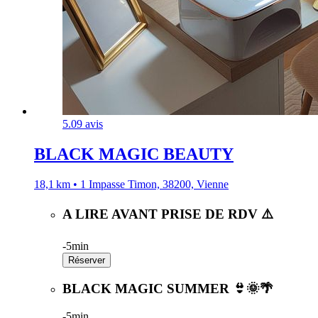
5.0
9 avis
BLACK MAGIC BEAUTY
18,1 km • 1 Impasse Timon, 38200, Vienne
A LIRE AVANT PRISE DE RDV ⚠️
-
5min
Réserver
BLACK MAGIC SUMMER 👙🌞🌴
-
5min