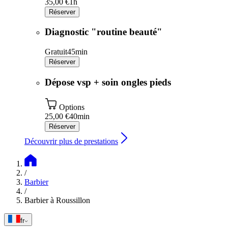
35,00 €
1h
Réserver
Diagnostic "routine beauté"
Gratuit
45min
Réserver
Dépose vsp + soin ongles pieds
Options
25,00 €
40min
Réserver
Découvrir plus de prestations
/
Barbier
/
Barbier à Roussillon
fr