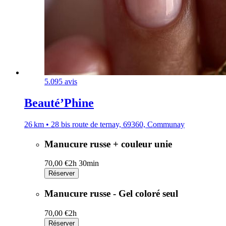
5.0
95 avis
Beauté’Phine
26 km • 28 bis route de ternay, 69360, Communay
Manucure russe + couleur unie
70,00 €
2h 30min
Réserver
Manucure russe - Gel coloré seul
70,00 €
2h
Réserver