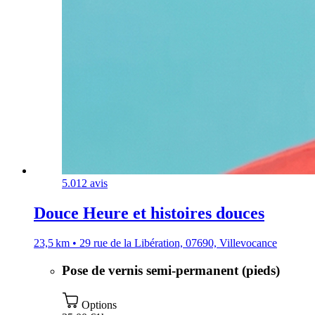
5.0
12 avis
Douce Heure et histoires douces
23,5 km • 29 rue de la Libération, 07690, Villevocance
Pose de vernis semi-permanent (pieds)
Options