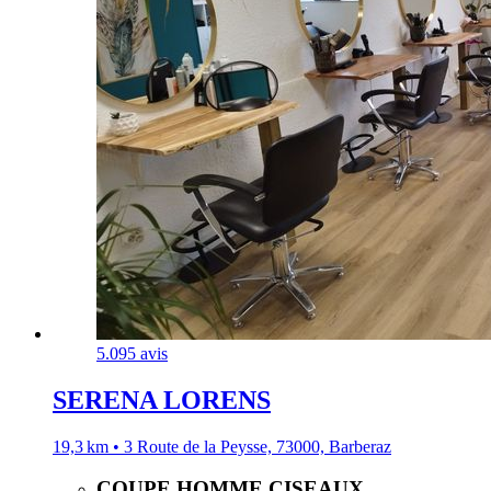
5.0
95 avis
SERENA LORENS
19,3 km • 3 Route de la Peysse, 73000, Barberaz
COUPE HOMME CISEAUX