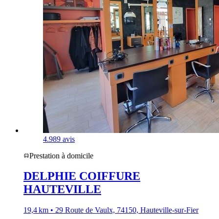
4.9
89 avis
Prestation à domicile
DELPHIE COIFFURE
HAUTEVILLE
19,4 km • 29 Route de Vaulx, 74150, Hauteville-sur-Fier