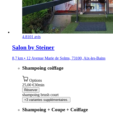
4.8
101 avis
Salon by Steiner
8,7 km • 12 Avenue Marie de Solms, 73100, Aix-les-Bains
Shampoing coiffage
Options
25,00 €
30min
Réserver
shampoing brush court
+3 variantes supplémentaires.
Shampoing + Coupe + Coiffage