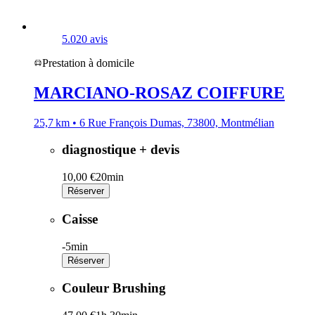
5.0
20 avis
Prestation à domicile
MARCIANO-ROSAZ COIFFURE
25,7 km • 6 Rue François Dumas, 73800, Montmélian
diagnostique + devis
10,00 €
20min
Réserver
Caisse
-
5min
Réserver
Couleur Brushing