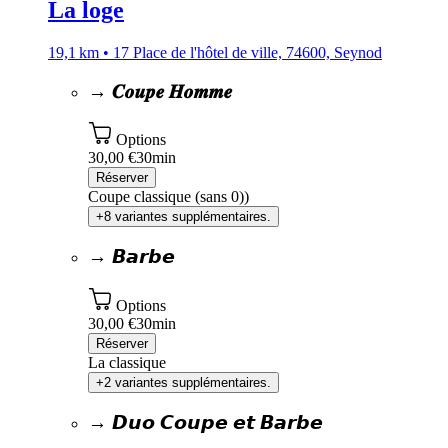
La loge
19,1 km • 17 Place de l'hôtel de ville, 74600, Seynod
→ 𝑪𝒐𝒖𝒑𝒆 𝑯𝒐𝒎𝒎𝒆
Options
30,00 €
30min
Réserver
Coupe classique (sans 0))
+8 variantes supplémentaires.
→ 𝘽𝙖𝙧𝙗𝙚
Options
30,00 €
30min
Réserver
La classique
+2 variantes supplémentaires.
→ 𝘿𝙪𝙤 𝘾𝙤𝙪𝙥𝙚 𝙚𝙩 𝘽𝙖𝙧𝙗𝙚