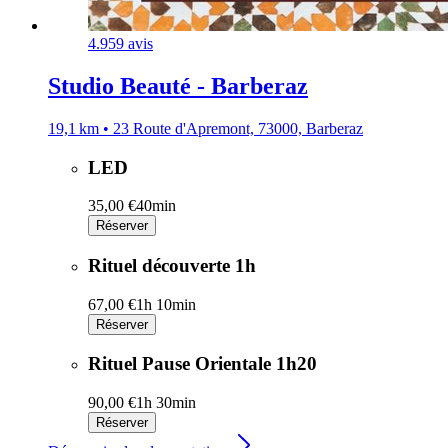
4.9
59 avis
Studio Beauté - Barberaz
19,1 km • 23 Route d'Apremont, 73000, Barberaz
LED
35,00 €
40min
Réserver
Rituel découverte 1h
67,00 €
1h 10min
Réserver
Rituel Pause Orientale 1h20
90,00 €
1h 30min
Réserver