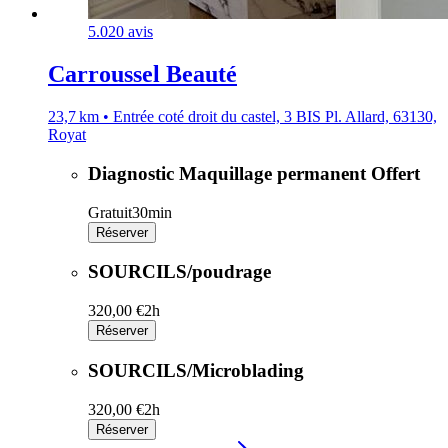
5.0
20 avis
Carroussel Beauté
23,7 km • Entrée coté droit du castel, 3 BIS Pl. Allard, 63130,
Royat
Diagnostic Maquillage permanent Offert
Gratuit
30min
Réserver
SOURCILS/poudrage
320,00 €
2h
Réserver
SOURCILS/Microblading
320,00 €
2h
Réserver