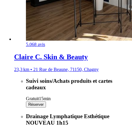
5.0
68 avis
Claire C. Skin & Beauty
23,3 km • 21 Rue de Beaune, 71150, Chagny
Suivi soins/Achats produits et cartes
cadeaux
Gratuit
15min
Réserver
Drainage Lymphatique Esthétique
NOUVEAU 1h15