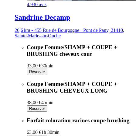
4.9
30 avis
Sandrine Decamp
26,6 km • 455 Rue de Bourgogne - Pont de Pany, 21410,
Sainte-Marie-sur-Ouche
Coupe Femme/SHAMP + COUPE +
BRUSHING cheveux cour
33,00 €
30min
Réserver
Coupe Femme/SHAMP + COUPE +
BRUSHING CHEVEUX LONG
38,00 €
45min
Réserver
Forfait coloration racines coupe brushing
63,00 €
1h 30min