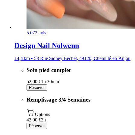
5.0
72 avis
Design Nail Nolwenn
14,4 km • 58 Rue Sidney Bechet, 49120, Chemillé-en-Anjou
Soin pied complet
52,00 €
1h 30min
Réserver
Remplissage 3/4 Semaines
Options
42,00 €
2h
Réserver