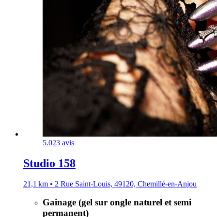
5.0
23 avis
Studio 158
21,1 km • 2 Rue Saint-Louis, 49120, Chemillé-en-Anjou
Gainage (gel sur ongle naturel et semi
permanent)