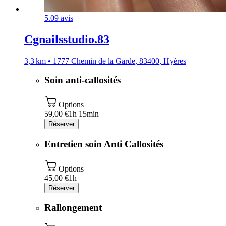
5.0
9 avis
Cgnailsstudio.83
3,3 km • 1777 Chemin de la Garde, 83400, Hyères
Soin anti-callosités
Options
59,00 €
1h 15min
Réserver
Entretien soin Anti Callosités
Options
45,00 €
1h
Réserver
Rallongement