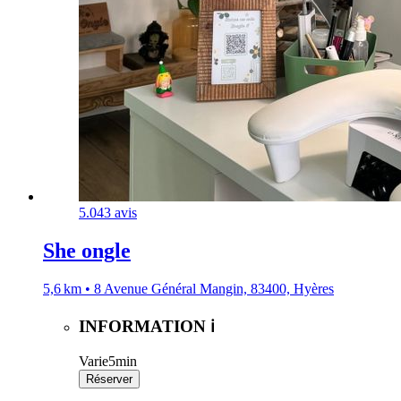
5.0
43 avis
She ongle
5,6 km • 8 Avenue Général Mangin, 83400, Hyères
INFORMATION ℹ️
Varie
5min
Réserver