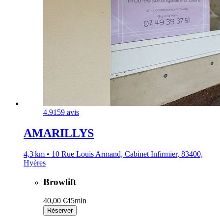
4.9
159 avis
AMARILLYS
4,3 km • 10 Rue Louis Armand, Cabinet Infirmier, 83400,
Hyères
Browlift
40,00 €
45min
Réserver