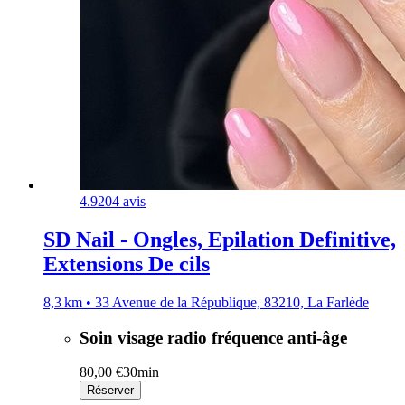
4.9
204 avis
SD Nail - Ongles, Epilation Definitive,
Extensions De cils
8,3 km • 33 Avenue de la République, 83210, La Farlède
Soin visage radio fréquence anti-âge
80,00 €
30min
Réserver