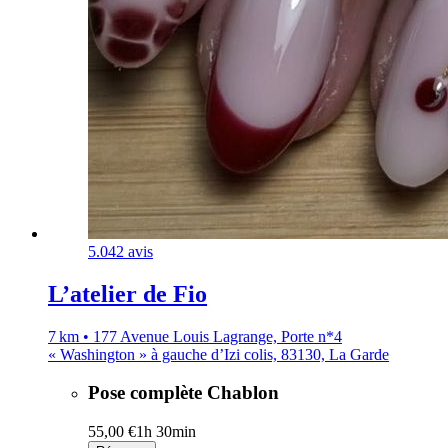
5.0
42 avis
L’atelier de Fio
7 km • 177 Avenue Louis Lagrange, Porte n*4
« Washington » à gauche d’Izi colis, 83130, La Garde
Pose complète Chablon
55,00 €
1h 30min