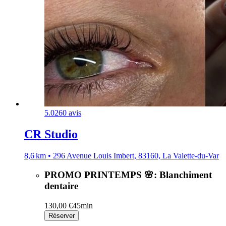
5.0
260 avis
CR Studio
8,6 km • 296 Avenue Louis Imbert, 83160, La Valette-du-Var
PROMO PRINTEMPS 🌸: Blanchiment
dentaire
130,00 €
45min
Réserver