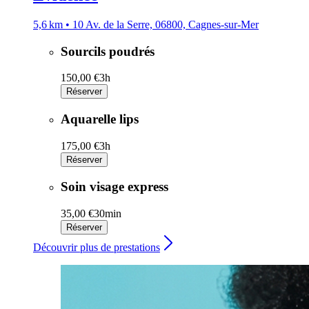
5,6 km • 10 Av. de la Serre, 06800, Cagnes-sur-Mer
Sourcils poudrés
150,00 €
3h
Réserver
Aquarelle lips
175,00 €
3h
Réserver
Soin visage express
35,00 €
30min
Réserver
Découvrir plus de prestations