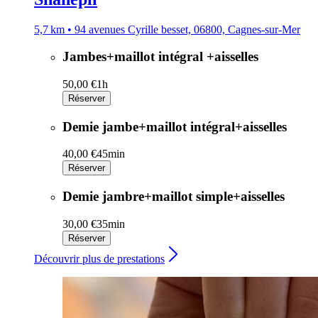
5,7 km • 94 avenues Cyrille besset, 06800, Cagnes-sur-Mer
Jambes+maillot intégral +aisselles
50,00 €
1h
Réserver
Demie jambe+maillot intégral+aisselles
40,00 €
45min
Réserver
Demie jambre+maillot simple+aisselles
30,00 €
35min
Réserver
Découvrir plus de prestations