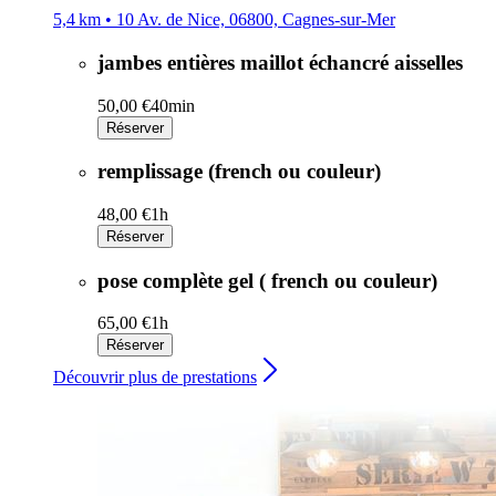
5,4 km • 10 Av. de Nice, 06800, Cagnes-sur-Mer
jambes entières maillot échancré aisselles
50,00 €
40min
Réserver
remplissage (french ou couleur)
48,00 €
1h
Réserver
pose complète gel ( french ou couleur)
65,00 €
1h
Réserver
Découvrir plus de prestations