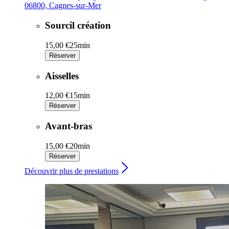
06800, Cagnes-sur-Mer
Sourcil création
15,00 €
25min
Réserver
Aisselles
12,00 €
15min
Réserver
Avant-bras
15,00 €
20min
Réserver
Découvrir plus de prestations