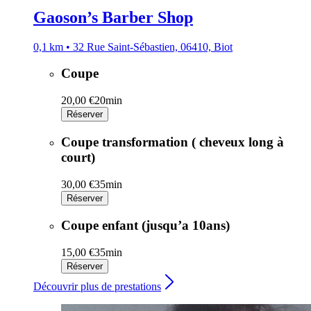
Gaoson’s Barber Shop
0,1 km • 32 Rue Saint-Sébastien, 06410, Biot
Coupe
20,00 €
20min
Réserver
Coupe transformation ( cheveux long à
court)
30,00 €
35min
Réserver
Coupe enfant (jusqu’a 10ans)
15,00 €
35min
Réserver
Découvrir plus de prestations