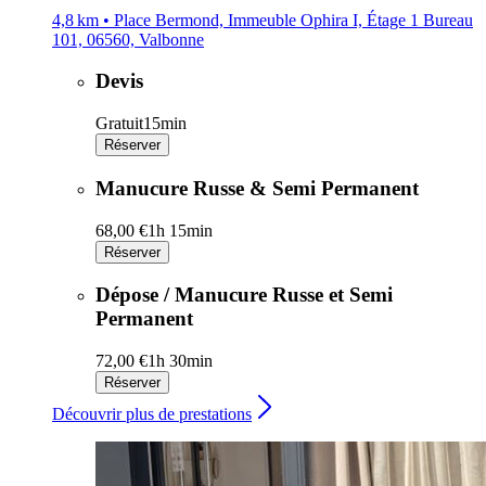
4,8 km • Place Bermond, Immeuble Ophira I, Étage 1 Bureau
101, 06560, Valbonne
Devis
Gratuit
15min
Réserver
Manucure Russe & Semi Permanent
68,00 €
1h 15min
Réserver
Dépose / Manucure Russe et Semi
Permanent
72,00 €
1h 30min
Réserver
Découvrir plus de prestations