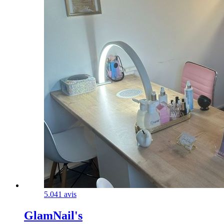
5.0
41 avis
GlamNail's