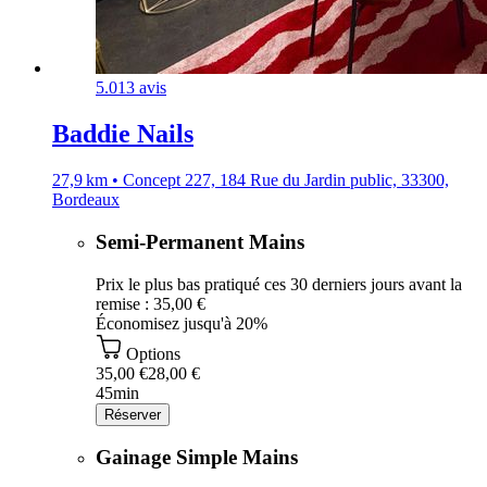
5.0
13 avis
Baddie Nails
27,9 km • Concept 227, 184 Rue du Jardin public, 33300,
Bordeaux
Semi-Permanent Mains
Prix le plus bas pratiqué ces 30 derniers jours avant la
remise : 35,00 €
Économisez jusqu'à 20%
Options
35,00 €
28,00 €
45min
Réserver
Gainage Simple Mains