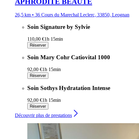
APHRODITE BEAUTE
26,5 km • 36 Cours du Marechal Leclerc, 33850, Leognan
Soin Signature by Sylvie
110,00 €
1h 15min
Réserver
Soin Mary Cohr Catiovital 1000
92,00 €
1h 15min
Réserver
Soin Sothys Hydratation Intense
92,00 €
1h 15min
Réserver
Découvrir plus de prestations