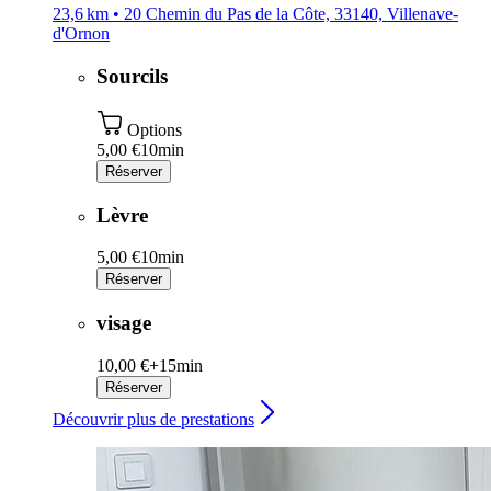
23,6 km • 20 Chemin du Pas de la Côte, 33140, Villenave-
d'Ornon
Sourcils
Options
5,00 €
10min
Réserver
Lèvre
5,00 €
10min
Réserver
visage
10,00 €+
15min
Réserver
Découvrir plus de prestations