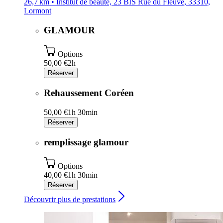
26,7 km • Institut de beauté, 23 BIS Rue du Fleuve, 33310,
Lormont
GLAMOUR
Options
50,00 €
2h
Réserver
Rehaussement Coréen
50,00 €
1h 30min
Réserver
remplissage glamour
Options
40,00 €
1h 30min
Réserver
Découvrir plus de prestations