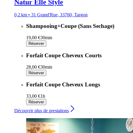
Natur Elle Style
0,2 km • 31 Grand'Rue, 33760, Targon
Shampooing+Coupe (Sans Sechage)
19,00 €
30min
Réserver
Forfait Coupe Cheveux Courts
28,00 €
30min
Réserver
Forfait Coupe Cheveux Longs
33,00 €
1h
Réserver
Découvrir plus de prestations