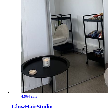
4.9
64 avis
GlowHairStudio