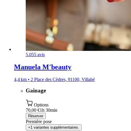
5.0
55 avis
Manuela M'beauty
4,4 km • 2 Place des Cèdres, 91100, Villabé
Gainage
Options
70,00 €
1h 30min
Réserver
Première pose
+1 variantes supplémentaires.