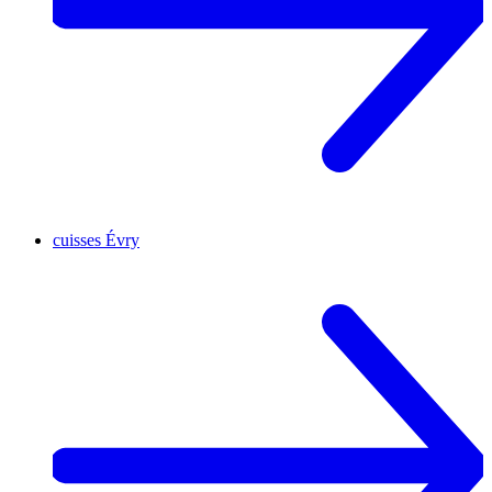
cuisses
Évry