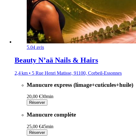
5.0
4 avis
Beauty N’aä Nails & Hairs
2,4 km • 5 Rue Henri Matisse, 91100, Corbeil-Essonnes
Manucure express (limage+cuticules+huile)
20,00 €
30min
Réserver
Manucure complète
25,00 €
45min
Réserver