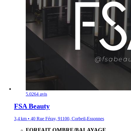
5.0
264 avis
FSA Beauty
3,4 km • 40 Rue Féray, 91100, Corbeil-Essonnes
FORFAIT OMBRE/BALAYAGE