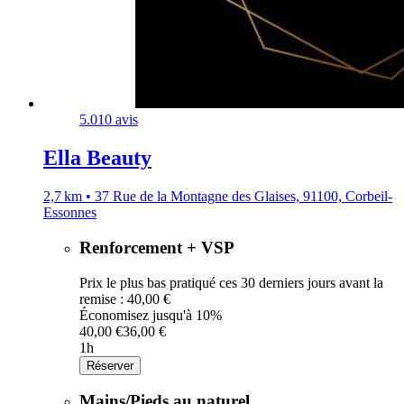
5.0
10 avis
Ella Beauty
2,7 km • 37 Rue de la Montagne des Glaises, 91100, Corbeil-
Essonnes
Renforcement + VSP
Prix le plus bas pratiqué ces 30 derniers jours avant la
remise : 40,00 €
Économisez jusqu'à 10%
40,00 €
36,00 €
1h
Réserver
Mains/Pieds au naturel