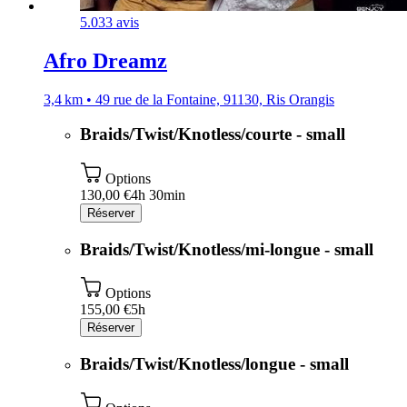
5.0
33 avis
Afro Dreamz
3,4 km • 49 rue de la Fontaine, 91130, Ris Orangis
Braids/Twist/Knotless/courte - small
Options
130,00 €
4h 30min
Réserver
Braids/Twist/Knotless/mi-longue - small
Options
155,00 €
5h
Réserver
Braids/Twist/Knotless/longue - small