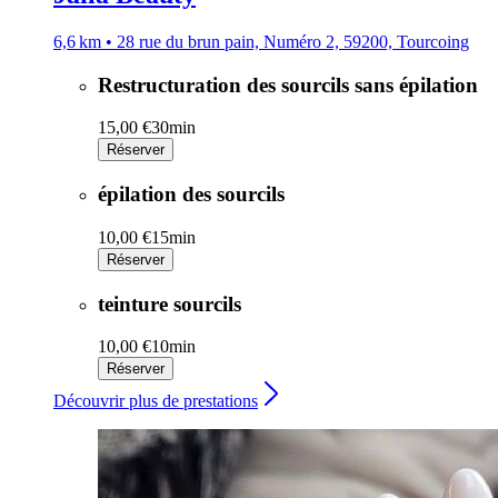
6,6 km • 28 rue du brun pain, Numéro 2, 59200, Tourcoing
Restructuration des sourcils sans épilation
15,00 €
30min
Réserver
épilation des sourcils
10,00 €
15min
Réserver
teinture sourcils
10,00 €
10min
Réserver
Découvrir plus de prestations