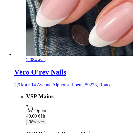
5.0
84 avis
Véro O'rev Nails
2,9 km • 14 Avenue Alphonse Loeul, 59223, Roncq
VSP Mains
Options
40,00 €
1h
Réserver