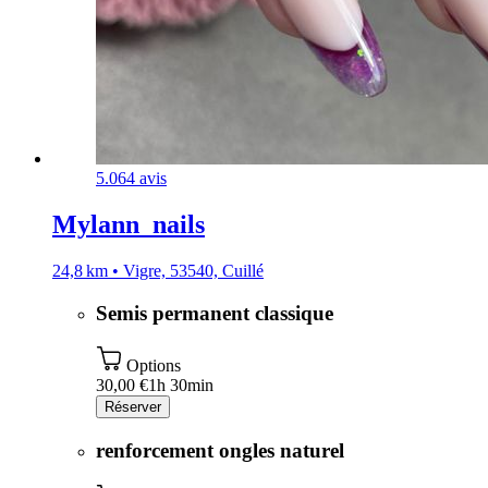
5.0
64 avis
Mylann_nails
24,8 km • Vigre, 53540, Cuillé
Semis permanent classique
Options
30,00 €
1h 30min
Réserver
renforcement ongles naturel