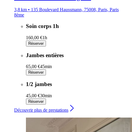
3,8 km • 135 Boulevard Haussmann, 75008, Paris, Paris
8ème
Soin corps 1h
160,00 €
1h
Réserver
Jambes entières
65,00 €
45min
Réserver
1/2 jambes
45,00 €
30min
Réserver
Découvrir plus de prestations