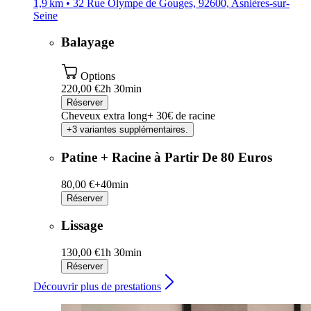
1,9 km • 32 Rue Olympe de Gouges, 92600, Asnières-sur-
Seine
Balayage
Options
220,00 €
2h 30min
Réserver
Cheveux extra long+ 30€ de racine
+3 variantes supplémentaires.
Patine + Racine à Partir De 80 Euros
80,00 €+
40min
Réserver
Lissage
130,00 €
1h 30min
Réserver
Découvrir plus de prestations