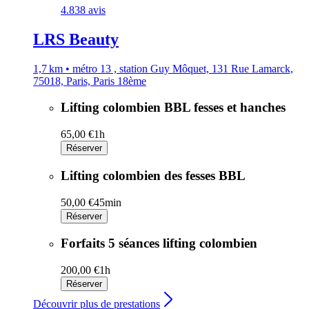
4.8
38 avis
LRS Beauty
1,7 km • métro 13 , station Guy Môquet, 131 Rue Lamarck,
75018, Paris, Paris 18ème
Lifting colombien BBL fesses et hanches
65,00 €
1h
Réserver
Lifting colombien des fesses BBL
50,00 €
45min
Réserver
Forfaits 5 séances lifting colombien
200,00 €
1h
Réserver
Découvrir plus de prestations