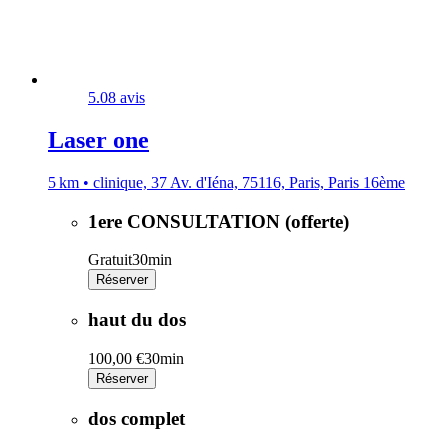
5.0
8 avis
Laser one
5 km • clinique, 37 Av. d'Iéna, 75116, Paris, Paris 16ème
1ere CONSULTATION (offerte)
Gratuit
30min
Réserver
haut du dos
100,00 €
30min
Réserver
dos complet