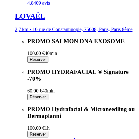
4.8
409 avis
LOVAËL
2,7 km • 10 rue de Constantinople, 75008, Paris, Paris 8ème
PROMO SALMON DNA EXOSOME
100,00 €
40min
Réserver
PROMO HYDRAFACIAL ® Signature
-70%
60,00 €
40min
Réserver
PROMO Hydrafacial & Microneedling ou
Dermaplanni
100,00 €
1h
Réserver