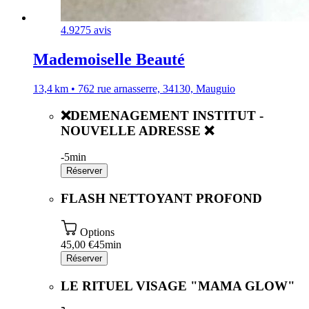
4.9
275 avis
Mademoiselle Beauté
13,4 km • 762 rue arnasserre, 34130, Mauguio
❌DEMENAGEMENT INSTITUT -
NOUVELLE ADRESSE ❌
-
5min
Réserver
FLASH NETTOYANT PROFOND
Options
45,00 €
45min
Réserver
LE RITUEL VISAGE "MAMA GLOW"