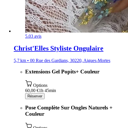
5.0
3 avis
Christ'Elles Styliste Ongulaire
5,7 km • 00 Rue des Gardians, 30220, Aigues-Mortes
Extensions Gel Popits+ Couleur
Options
60,00 €
1h 45min
Réserver
Pose Complète Sur Ongles Naturels +
Couleur
Options