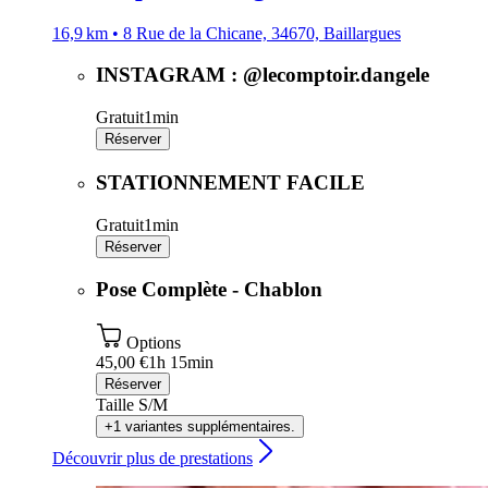
16,9 km • 8 Rue de la Chicane, 34670, Baillargues
INSTAGRAM : @lecomptoir.dangele
Gratuit
1min
Réserver
STATIONNEMENT FACILE
Gratuit
1min
Réserver
Pose Complète - Chablon
Options
45,00 €
1h 15min
Réserver
Taille S/M
+1 variantes supplémentaires.
Découvrir plus de prestations