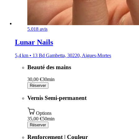
5.0
18 avis
Lunar Nails
5,4 km • 13 Bd Gambetta, 30220, Aigues-Mortes
Beauté des mains
30,00 €
30min
Réserver
Vernis Semi-permanent
Options
35,00 €
50min
Réserver
Renforcement | Couleur