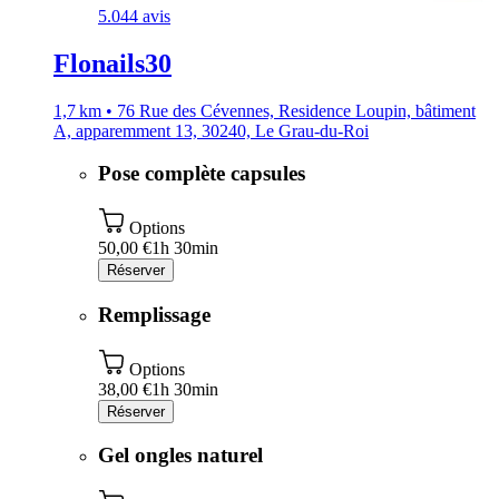
5.0
44 avis
Flonails30
1,7 km • 76 Rue des Cévennes, Residence Loupin, bâtiment
A, apparemment 13, 30240, Le Grau-du-Roi
Pose complète capsules
Options
50,00 €
1h 30min
Réserver
Remplissage
Options
38,00 €
1h 30min
Réserver
Gel ongles naturel