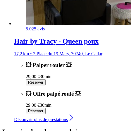
5.0
25 avis
Hair by Tracy - Queen poux
17,2 km • 2 Place du 19 Mars, 30740, Le Cailar
💥 Palper rouler 💥
29,00 €
30min
Réserver
💥 Offre palpé roulé 💥
29,00 €
30min
Réserver
Découvrir plus de prestations