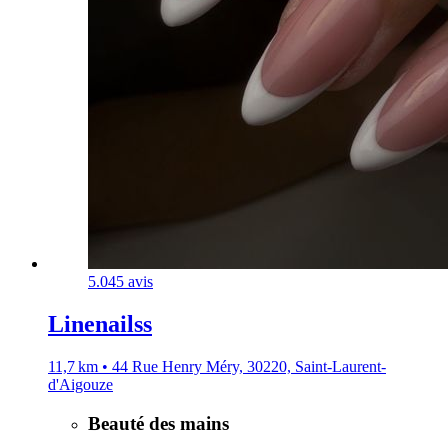
5.0
45 avis
Linenailss
11,7 km • 44 Rue Henry Méry, 30220, Saint-Laurent-
d'Aigouze
Beauté des mains