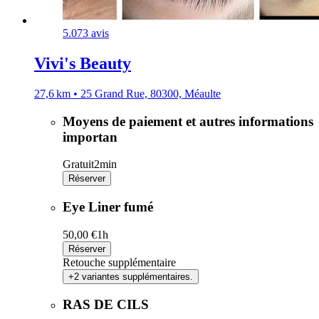
5.0
73 avis
Vivi's Beauty
27,6 km • 25 Grand Rue, 80300, Méaulte
Moyens de paiement et autres informations
importan
Gratuit
2min
Réserver
Eye Liner fumé
50,00 €
1h
Réserver
Retouche supplémentaire
+2 variantes supplémentaires.
RAS DE CILS