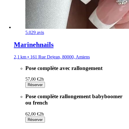
5.0
29 avis
Marinehnails
2,1 km • 161 Rue Dejean, 80000, Amiens
Pose complète avec rallongement
57,00 €
2h
Réserver
Pose complète rallongement babyboomer
ou french
62,00 €
2h
Réserver