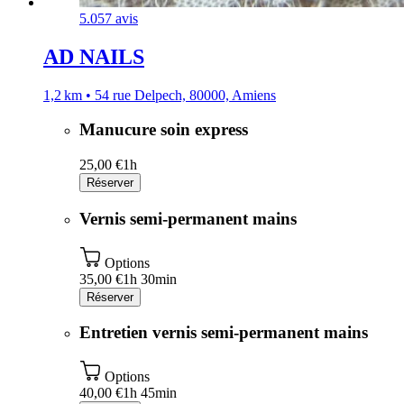
5.0
57 avis
AD NAILS
1,2 km • 54 rue Delpech, 80000, Amiens
Manucure soin express
25,00 €
1h
Réserver
Vernis semi-permanent mains
Options
35,00 €
1h 30min
Réserver
Entretien vernis semi-permanent mains
Options
40,00 €
1h 45min