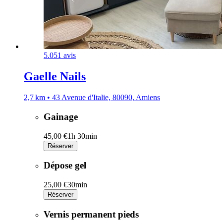
5.0
51 avis
Gaelle Nails
2,7 km • 43 Avenue d'Italie, 80090, Amiens
Gainage
45,00 €
1h 30min
Réserver
Dépose gel
25,00 €
30min
Réserver
Vernis permanent pieds