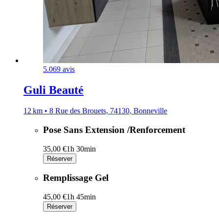
5.0
69 avis
Guli Beauté
12 km • 8 Rue des Brouets, 74130, Bonneville
Pose Sans Extension /Renforcement
35,00 €
1h 30min
Réserver
Remplissage Gel
45,00 €
1h 45min
Réserver