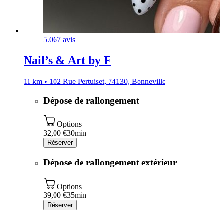
5.0
67 avis
Nail’s & Art by F
11 km • 102 Rue Pertuiset, 74130, Bonneville
Dépose de rallongement
Options
32,00 €
30min
Réserver
Dépose de rallongement extérieur
Options
39,00 €
35min
Réserver