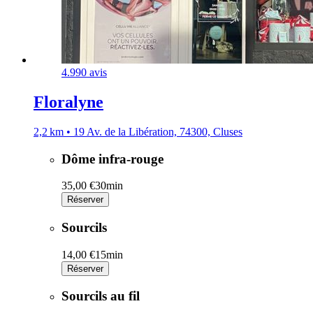
4.9
90 avis
Floralyne
2,2 km • 19 Av. de la Libération, 74300, Cluses
Dôme infra-rouge
35,00 €
30min
Réserver
Sourcils
14,00 €
15min
Réserver
Sourcils au fil