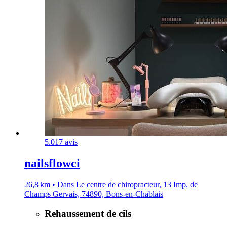
5.0
17 avis
nailsflowci
26,8 km • Dans Le centre de chiropracteur, 13 Imp. de
Champs Gervais, 74890, Bons-en-Chablais
Rehaussement de cils