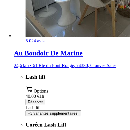
5.0
24 avis
Au Boudoir De Marine
24,6 km • 61 Rte du Pont-Rouge, 74380, Cranves-Sales
Lash lift
Options
40,00 €
1h
Réserver
Lash lift
+3 variantes supplémentaires.
Coréen Lash Lift