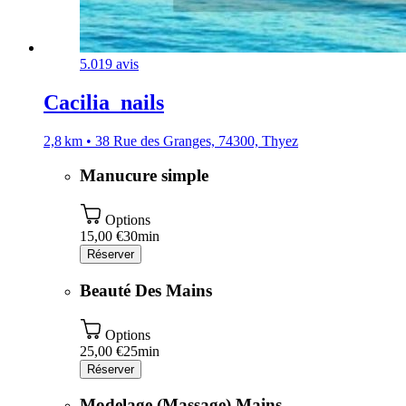
5.0
19 avis
Cacilia_nails
2,8 km • 38 Rue des Granges, 74300, Thyez
Manucure simple
Options
15,00 €
30min
Réserver
Beauté Des Mains
Options
25,00 €
25min
Réserver
Modelage (Massage) Mains