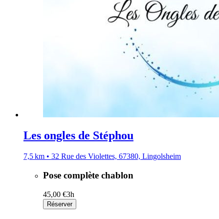
Les ongles de Stéphou
7,5 km • 32 Rue des Violettes, 67380, Lingolsheim
Pose complète chablon
45,00 €
3h
Réserver