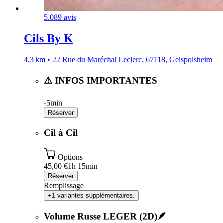
5.0
89 avis
Cils By K
4,3 km • 22 Rue du Maréchal Leclerc, 67118, Geispolsheim
⚠️ INFOS IMPORTANTES
-
5min
Réserver
Cil à Cil
Options
45,00 €
1h 15min
Réserver
Remplissage
+1 variantes supplémentaires.
Volume Russe LEGER (2D)🪶