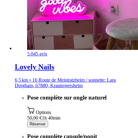
5.0
45 avis
Lovely Nails
6,5 km • 16 Route de Meistratzheim / sonnette: Lara
Dergham, 67880, Krautergersheim
Pose complète sur ongle naturel
Options
50,00 €
1h 40min
Réserver
Pose complète capsule/popit