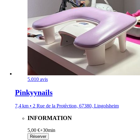
5.0
10 avis
Pinkyynails
7,4 km • 2 Rue de la Protèction, 67380, Lingolsheim
INFORMATION
5,00 €+
30min
Réserver