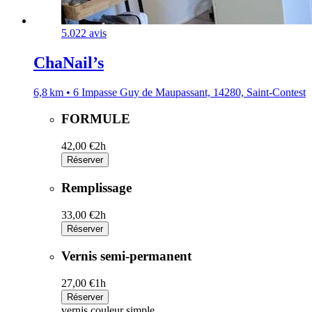
5.0
22 avis
ChaNail’s
6,8 km • 6 Impasse Guy de Maupassant, 14280, Saint-Contest
FORMULE
42,00 €
2h
Réserver
Remplissage
33,00 €
2h
Réserver
Vernis semi-permanent
27,00 €
1h
Réserver
vernis couleur simple