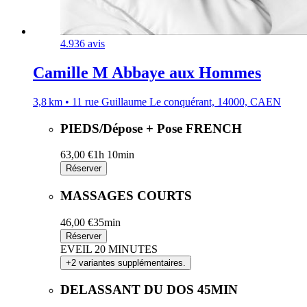
4.9
36 avis
Camille M Abbaye aux Hommes
3,8 km • 11 rue Guillaume Le conquérant, 14000, CAEN
PIEDS/Dépose + Pose FRENCH
63,00 €
1h 10min
Réserver
MASSAGES COURTS
46,00 €
35min
Réserver
EVEIL 20 MINUTES
+2 variantes supplémentaires.
DELASSANT DU DOS 45MIN