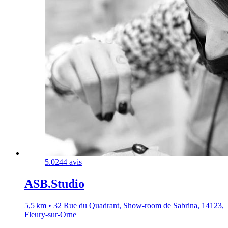
5.0
244 avis
ASB.Studio
5,5 km • 32 Rue du Quadrant, Show-room de Sabrina, 14123,
Fleury-sur-Orne