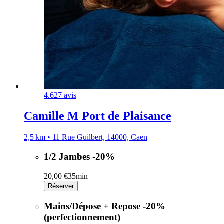
4.6
27 avis
Camille M Port de Plaisance
2,5 km • 11 Rue Guilbert, 14000, Caen
1/2 Jambes -20%
20,00 €
35min
Réserver
Mains/Dépose + Repose -20%
(perfectionnement)