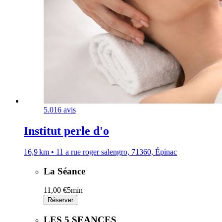
5.0
16 avis
Institut perle d'o
16,9 km • 11 a rue roger salengro, 71360, Épinac
La Séance
11,00 €
5min
Réserver
LES 5 SEANCES