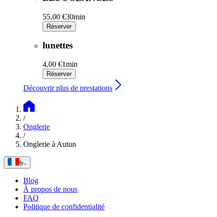
55,00 €
30min
Réserver
lunettes
4,00 €
1min
Réserver
Découvrir plus de prestations
/
Onglerie
/
Onglerie à Autun
fr
Blog
À propos de nous
FAQ
Politique de confidentialité