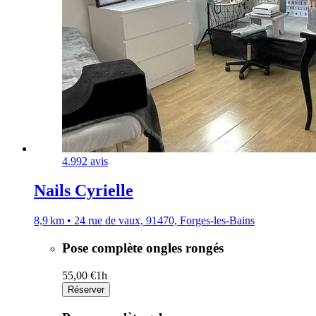
4.9
92 avis
Nails Cyrielle
8,9 km • 24 rue de vaux, 91470, Forges-les-Bains
Pose complète ongles rongés
55,00 €
1h
Réserver