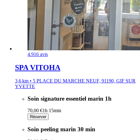
4.9
16 avis
SPA VITOHA
3,6 km • 5 PLACE DU MARCHE NEUF, 91190, GIF SUR
YVETTE
Soin signature essentiel marin 1h
70,00 €
1h 15min
Réserver
Soin peeling marin 30 min