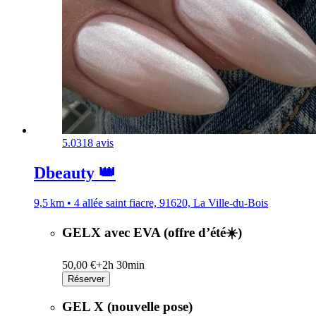
5.0
318 avis
Dbeauty 👑
9,5 km • 4 allée saint fiacre, 91620, La Ville-du-Bois
GELX avec EVA (offre d’été☀️)
50,00 €+
2h 30min
Réserver
GEL X (nouvelle pose)