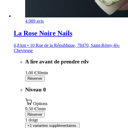
4.9
89 avis
La Rose Noire Nails
6,8 km • 10 Rue de la République, 78470, Saint-Rémy-lès-
Chevreuse
A lire avant de prendre rdv
1,00 €
30min
Réserver
Niveau 0
Options
0,50 €
5min
Réserver
1 doigt
+1 variantes supplémentaires.