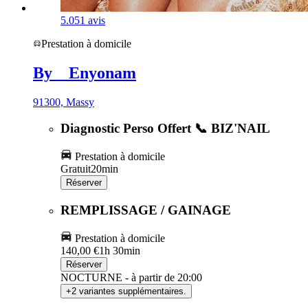
5.0
51 avis
Prestation à domicile
By__Enyonam
91300, Massy
Diagnostic Perso Offert 📞 BIZ'NAIL
Prestation à domicile
Gratuit
20min
Réserver
REMPLISSAGE / GAINAGE
Prestation à domicile
140,00 €
1h 30min
Réserver
NOCTURNE - à partir de 20:00
+2 variantes supplémentaires.