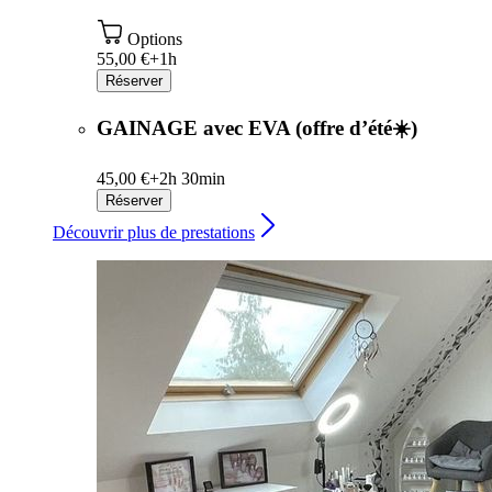
Options
55,00 €+
1h
Réserver
GAINAGE avec EVA (offre d’été☀️)
45,00 €+
2h 30min
Réserver
Découvrir plus de prestations