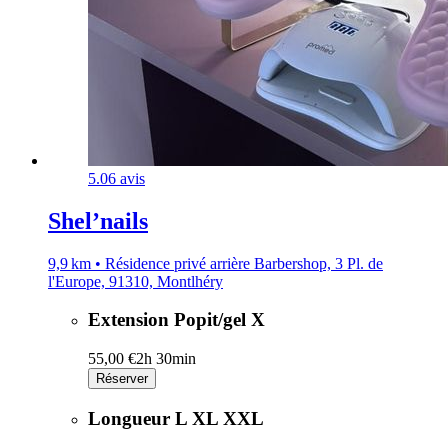
5.0
6 avis
Shel’nails
9,9 km • Résidence privé arrière Barbershop, 3 Pl. de
l'Europe, 91310, Montlhéry
Extension Popit/gel X
55,00 €
2h 30min
Réserver
Longueur L XL XXL