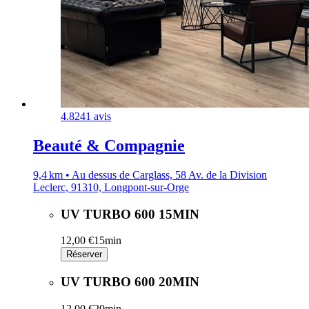
4.8
241 avis
Beauté & Compagnie
9,4 km • Au dessus de Carglass, 58 Av. de la Division
Leclerc, 91310, Longpont-sur-Orge
UV TURBO 600 15MIN
12,00 €
15min
Réserver
UV TURBO 600 20MIN
12,00 €
20min