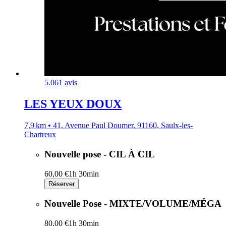
5.0
61 avis
LES YEUX DOUX
7,9 km • 41, Avenue Paul Doumer, 91160, Saulx-les-
Chartreux
Nouvelle pose - CIL À CIL
60,00 €
1h 30min
Réserver
Nouvelle Pose - MIXTE/VOLUME/MÉGA
80,00 €
1h 30min